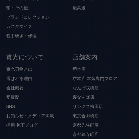
鞘・その他
最高級
ブランドコレクション
カスタマイズ
包丁研ぎ・修理
實光について
店舗案内
實光刃物とは
堺本店
選ばれる理由
堺本店 本焼専門フロア
会社概要
なんば戎橋店
受賞歴
裏なんば店
SNS
リンクス梅田店
お知らせ・メディア掲載
東京合羽橋店
採用
包丁ブログ
京都先斗町店
京都錦寺町店