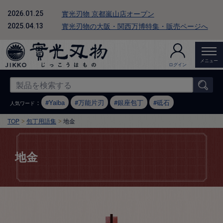
實光刃物 京都嵐山店オープン
2026.01.25
實光刃物の大阪・関西万博特集・販売ページへ
2025.04.13
メニュー
ログイン
：
Yaiba
万能片刃
銀座包丁
砥石
人気ワード
TOP
包丁用語集
地金
地金