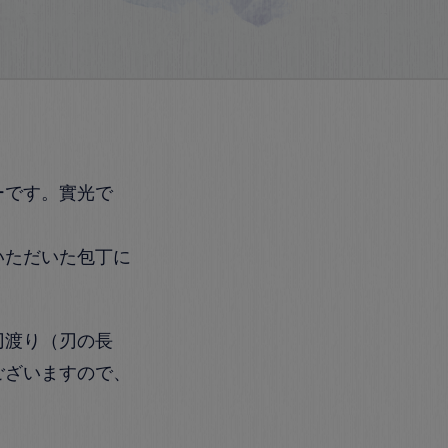
ーです。實光で
。
いただいた包丁に
刃渡り（刃の長
ございますので、