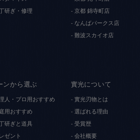
丁研ぎ・修理
京都 錦寺町店
なんばパークス店
難波スカイオ店
ーンから選ぶ
實光について
理人・プロ用おすすめ
實光刃物とは
庭用おすすめ
選ばれる理由
丁研ぎと道具
受賞歴
レゼント
会社概要