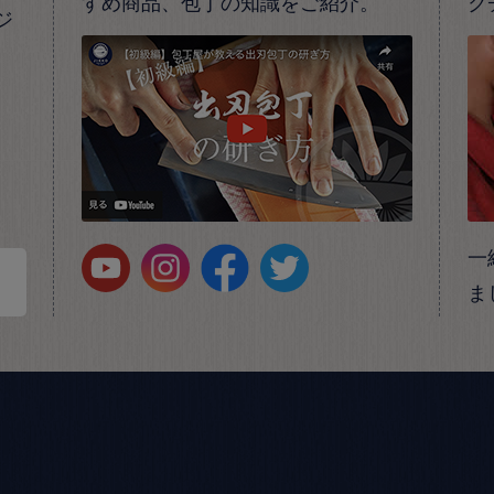
すめ商品、包丁の知識をご紹介。
ク
ジ
一
ま