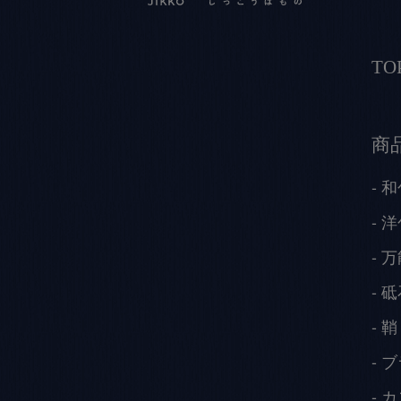
TO
商
和
洋
万
砥
鞘
ブ
カ