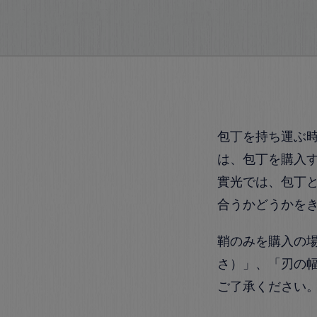
包丁を持ち運ぶ
は、包丁を購入
實光では、包丁
合うかどうかを
鞘のみを購入の
さ）」、「刃の
ご了承ください