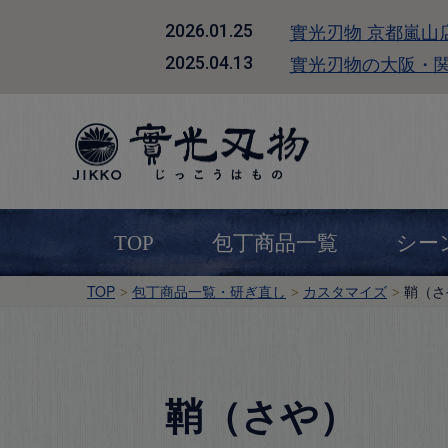
實光刃物 京都嵐山
2026.01.25
實光刃物の大阪・
2025.04.13
TOP
包丁商品一覧
シー
TOP
包丁商品一覧・研ぎ直し
カスタマイズ
鞘（さ
鞘（さや）