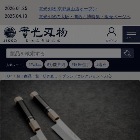
實光刃物 京都嵐山店オープン
2026.01.25
實光刃物の大阪・関西万博特集・販売ページへ
2025.04.13
メニュー
ログイン
：
Yaiba
万能片刃
銀座包丁
砥石
人気ワード
TOP
包丁商品一覧・研ぎ直し
ブランドコレクション
刀心