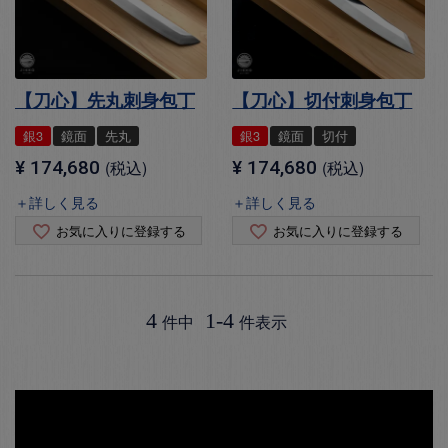
【刀心】先丸刺身包丁
【刀心】切付刺身包丁
銀3
鏡面
先丸
銀3
鏡面
切付
¥
174,680
税込
¥
174,680
税込
＋詳しく見る
＋詳しく見る
お気に入りに登録する
お気に入りに登録する
4
1
-
4
件中
件表示