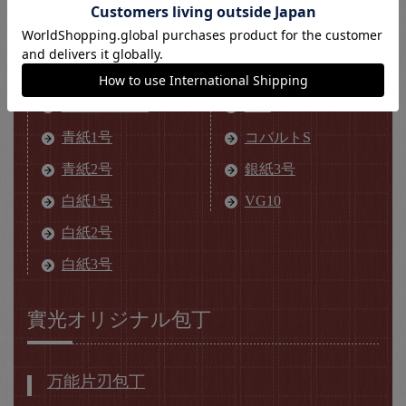
鋼材の種類
ハガネ
ステンレス
青紙スーパー
SG2
青紙1号
コバルトS
青紙2号
銀紙3号
白紙1号
VG10
白紙2号
白紙3号
實光オリジナル包丁
万能片刃包丁