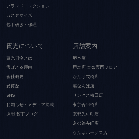
ブランドコレクション
カスタマイズ
包丁研ぎ・修理
實光について
店舗案内
實光刃物とは
堺本店
選ばれる理由
堺本店 本焼専門フロア
会社概要
なんば戎橋店
受賞歴
裏なんば店
SNS
リンクス梅田店
お知らせ・メディア掲載
東京合羽橋店
採用
包丁ブログ
京都先斗町店
京都錦寺町店
なんばパークス店