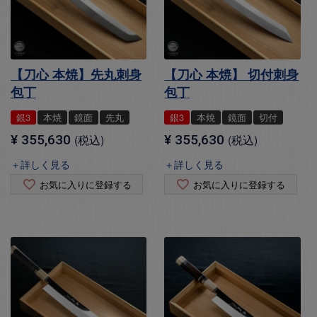
【刀心 本焼】先丸刺身
【刀心 本焼】 切付刺身
包丁
包丁
銀3
本焼
鏡面
先丸
銀3
本焼
鏡面
切付
¥
355,630
税込
¥
355,630
税込
＋詳しく見る
＋詳しく見る
お気に入りに登録する
お気に入りに登録する