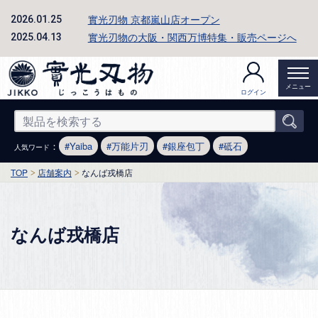
實光刃物 京都嵐山店オープン
2026.01.25
實光刃物の大阪・関西万博特集・販売ページへ
2025.04.13
メニュー
ログイン
：
Yaiba
万能片刃
銀座包丁
砥石
人気ワード
TOP
店舗案内
なんば戎橋店
なんば戎橋店