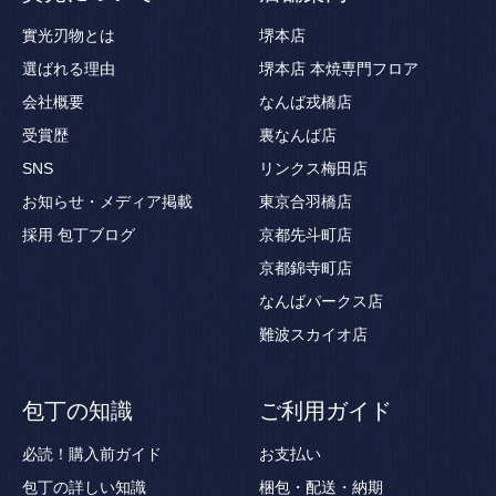
實光刃物とは
堺本店
選ばれる理由
堺本店 本焼専門フロア
会社概要
なんば戎橋店
受賞歴
裏なんば店
SNS
リンクス梅田店
お知らせ・メディア掲載
東京合羽橋店
採用
包丁ブログ
京都先斗町店
京都錦寺町店
なんばパークス店
難波スカイオ店
包丁の知識
ご利用ガイド
必読！購入前ガイド
お支払い
包丁の詳しい知識
梱包・配送・納期