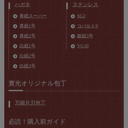
ハガネ
ステンレス
青紙スーパー
SG2
青紙1号
コバルトS
青紙2号
銀紙3号
白紙1号
VG10
白紙2号
白紙3号
實光オリジナル包丁
万能片刃包丁
必読！購入前ガイド