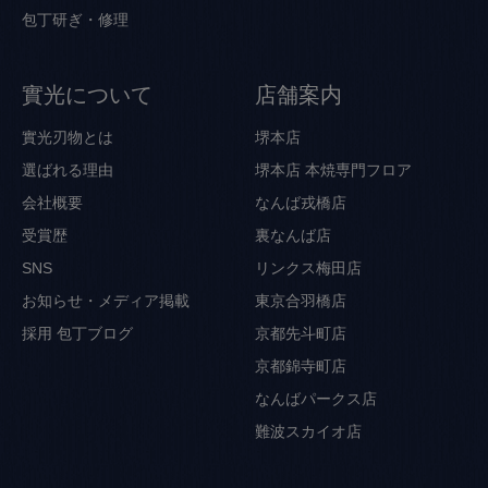
包丁研ぎ・修理
實光について
店舗案内
實光刃物とは
堺本店
選ばれる理由
堺本店 本焼専門フロア
会社概要
なんば戎橋店
受賞歴
裏なんば店
SNS
リンクス梅田店
お知らせ・メディア掲載
東京合羽橋店
採用
包丁ブログ
京都先斗町店
京都錦寺町店
なんばパークス店
難波スカイオ店