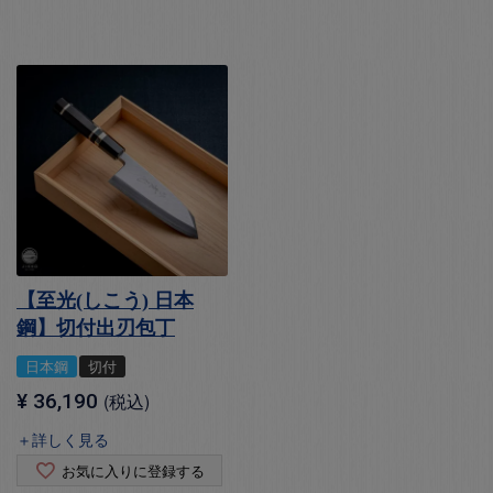
【至光(しこう) 日本
鋼】切付出刃包丁
日本鋼
切付
¥
36,190
税込
＋詳しく見る
お気に入りに登録する