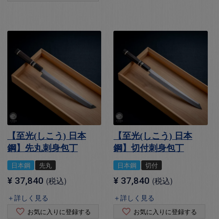
【至光(しこう) 日本
【至光(しこう) 日本
鋼】先丸刺身包丁
鋼】切付刺身包丁
日本鋼
先丸
日本鋼
切付
¥
37,840
税込
¥
37,840
税込
＋詳しく見る
＋詳しく見る
お気に入りに登録する
お気に入りに登録する