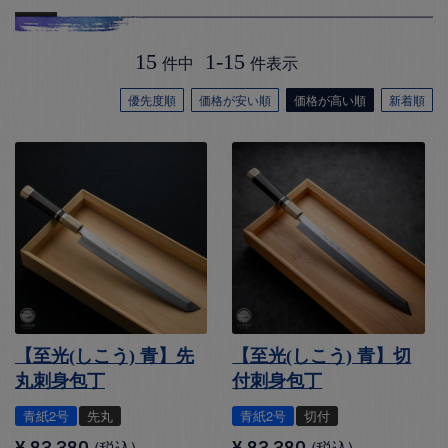
15
1
-
15
件中
件表示
優先度順
価格が安い順
価格が高い順
新着順
【至光(しこう) 青】先
【至光(しこう) 青】切
丸刺身包丁
付刺身包丁
青紙2号
先丸
青紙2号
切付
¥
83,380
税込
¥
83,380
税込