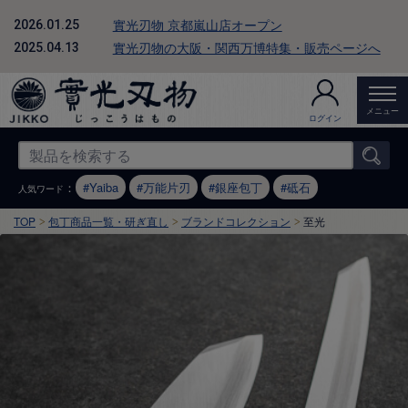
實光刃物 京都嵐山店オープン
2026.01.25
實光刃物の大阪・関西万博特集・販売ページへ
2025.04.13
メニュー
ログイン
：
Yaiba
万能片刃
銀座包丁
砥石
人気ワード
TOP
包丁商品一覧・研ぎ直し
ブランドコレクション
至光