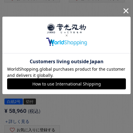
【至光 SG2】 出刃
SG2
¥
57,750
税込
＋詳しく見る
お気に入りに登録する
【至光(しこう) 白】 切
付出刃
白紙2号
切付
¥
58,960
税込
＋詳しく見る
お気に入りに登録する