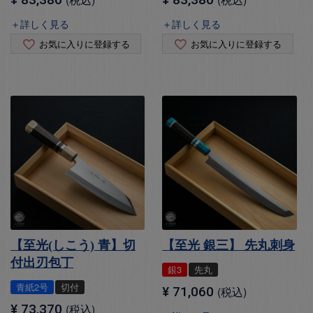
＋詳しく見る
＋詳しく見る
お気に入りに登録する
お気に入りに登録する
【至光(しこう) 青】切
【至光 銀三】 先丸刺身
付出刃包丁
銀3
先丸
青紙2号
切付
¥
71,060
税込
¥
73,370
税込