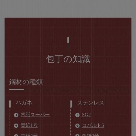
包丁の知識
鋼材の種類
ハガネ
ステンレス
青紙スーパー
SG2
青紙1号
コバルトS
青紙2号
銀紙3号