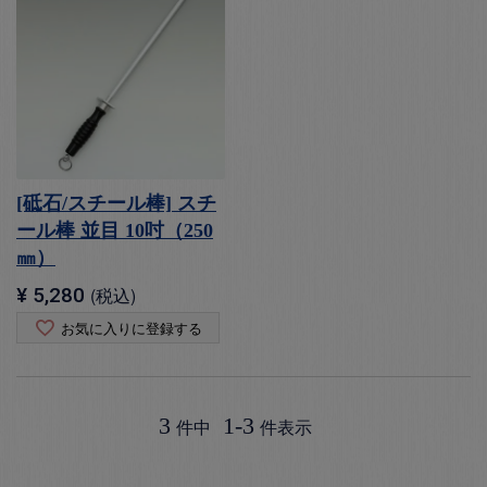
[砥石/スチール棒] スチ
ール棒 並目 10吋（250
㎜）
¥
5,280
税込
お気に入りに登録する
3
1
-
3
件中
件表示