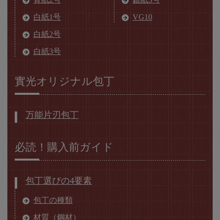
白紙1号
VG10
白紙2号
白紙3号
實光オリジナル包丁
万能片刃包丁
必読！購入前ガイド
包丁選びの4要素
包丁の種類
材質（鋼材）