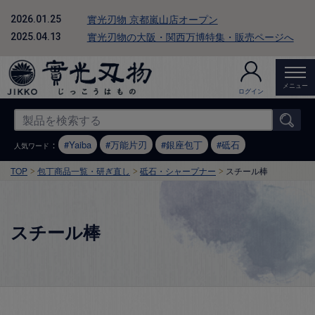
實光刃物 京都嵐山店オープン
2026.01.25
實光刃物の大阪・関西万博特集・販売ページへ
2025.04.13
メニュー
ログイン
：
Yaiba
万能片刃
銀座包丁
砥石
人気ワード
TOP
包丁商品一覧・研ぎ直し
砥石・シャープナー
スチール棒
スチール棒