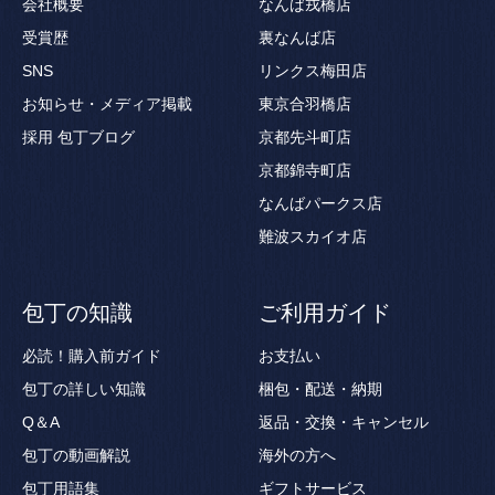
会社概要
なんば戎橋店
受賞歴
裏なんば店
SNS
リンクス梅田店
お知らせ・メディア掲載
東京合羽橋店
採用
包丁ブログ
京都先斗町店
京都錦寺町店
なんばパークス店
難波スカイオ店
包丁の知識
ご利用ガイド
必読！購入前ガイド
お支払い
包丁の詳しい知識
梱包・配送・納期
Q＆A
返品・交換・キャンセル
包丁の動画解説
海外の方へ
包丁用語集
ギフトサービス