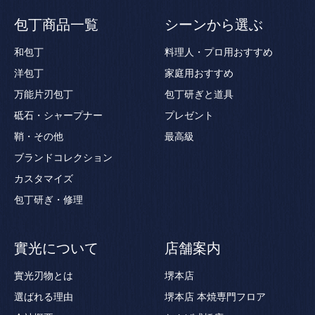
包丁商品一覧
シーンから選ぶ
和包丁
料理人・プロ用おすすめ
洋包丁
家庭用おすすめ
万能片刃包丁
包丁研ぎと道具
砥石・シャープナー
プレゼント
鞘・その他
最高級
ブランドコレクション
カスタマイズ
包丁研ぎ・修理
實光について
店舗案内
實光刃物とは
堺本店
選ばれる理由
堺本店 本焼専門フロア