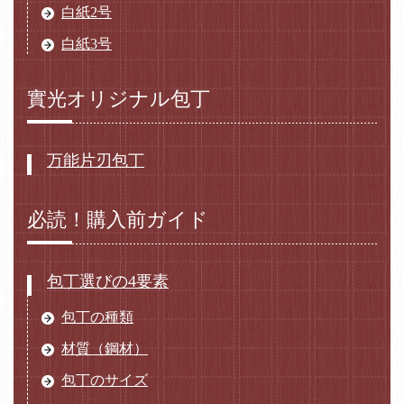
白紙2号
白紙3号
實光オリジナル包丁
万能片刃包丁
必読！購入前ガイド
包丁選びの4要素
包丁の種類
材質（鋼材）
包丁のサイズ