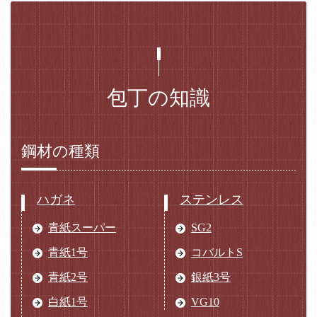
包丁の知識
鋼材の種類
ハガネ
ステンレス
青紙スーパー
SG2
青紙1号
コバルトS
青紙2号
銀紙3号
白紙1号
VG10