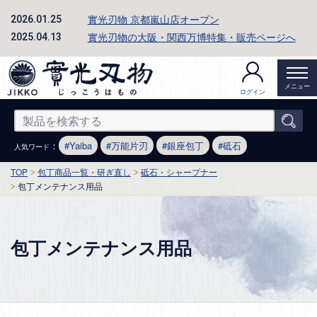
實光刃物 京都嵐山店オープン
2026.01.25
實光刃物の大阪・関西万博特集・販売ページへ
2025.04.13
メニュー
ログイン
：
Yaiba
万能片刃
銀座包丁
砥石
人気ワード
TOP
包丁商品一覧・研ぎ直し
砥石・シャープナー
包丁メンテナンス用品
包丁メンテナンス用品