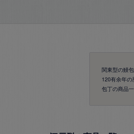
関東型の鰻包
120有余年
包丁の商品一