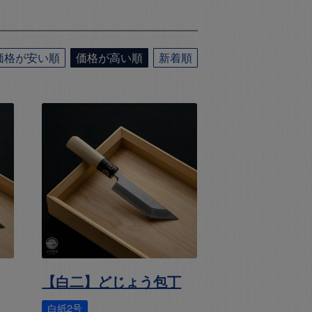
価格が安い順
価格が高い順
新着順
【白二】どじょう包丁
白紙2号