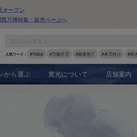
店オープン
関西万博特集・販売ページへ
Yaiba
万能片刃
銀座包丁
本刃付け
研
人気ワード：
ンから選ぶ
實光について
店舗案内