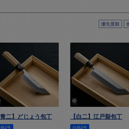
優先度順
【青二】どじょう包丁
【白二】江戸裂包丁
青紙2号
白紙2号