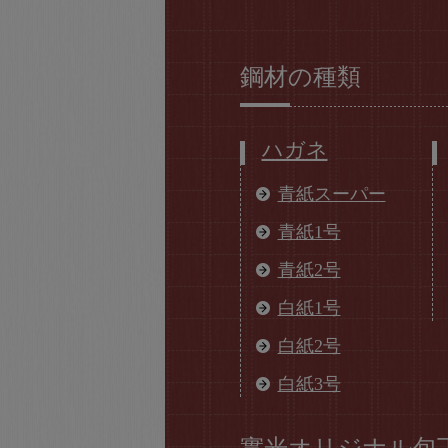
鋼材の種類
ハガネ
青紙スーパー
青紙1号
青紙2号
白紙1号
白紙2号
白紙3号