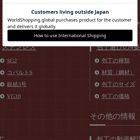
必読！購入前
ステンレス
包丁選びの4
SG2
包丁の種類
コバルトS
材質（鋼材）
銀紙3号
包丁のサイズ
VG10
包丁の価格
その他の情報
包丁の動画解