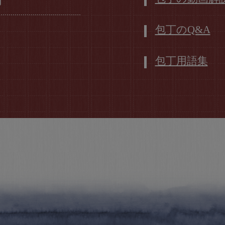
丁
包丁のQ&A
包丁用語集