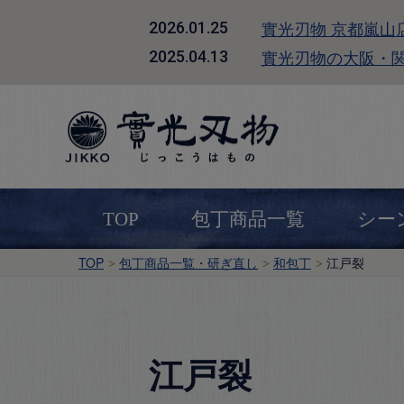
實光刃物 京都嵐山
2026.01.25
實光刃物の大阪・
2025.04.13
TOP
包丁商品一覧
シー
TOP
包丁商品一覧・研ぎ直し
和包丁
江戸裂
江戸裂