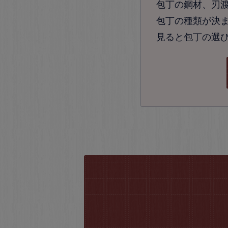
包丁の鋼材、刃
包丁の種類が決ま
見ると包丁の選