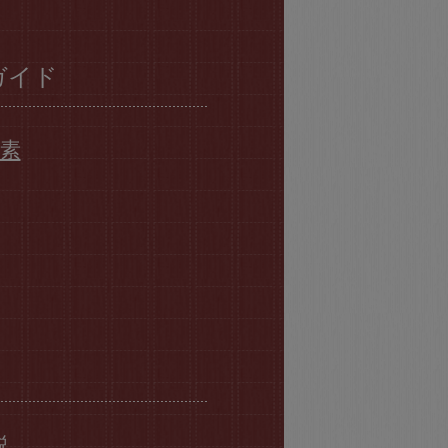
ガイド
要素
説