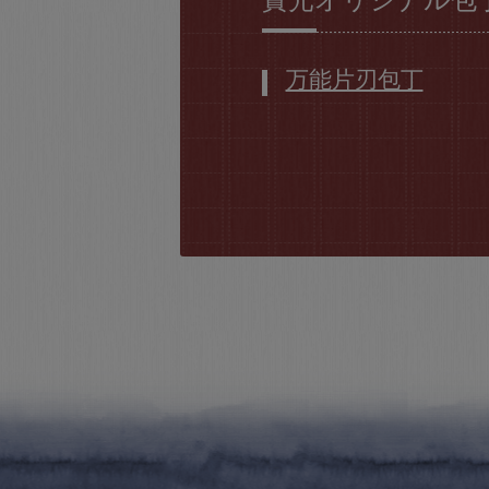
實光オリジナル包
万能片刃包丁