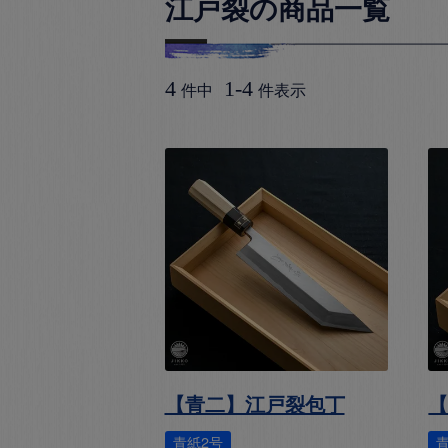
江戸裂の商品一覧
4
1
-
4
件中
件表示
【青二】江戸裂包丁
青紙2号