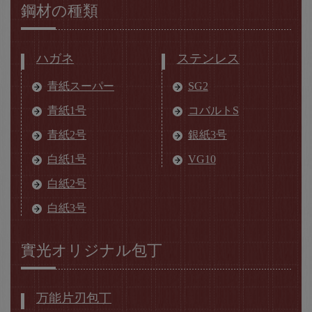
鋼材の種類
ハガネ
ステンレス
青紙スーパー
SG2
青紙1号
コバルトS
青紙2号
銀紙3号
白紙1号
VG10
白紙2号
白紙3号
實光オリジナル包丁
万能片刃包丁