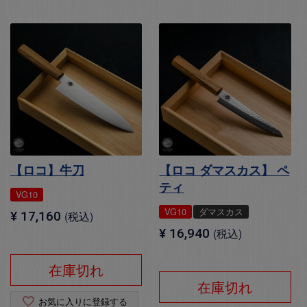
【ロコ】牛刀
【ロコ ダマスカス】 ペ
ティ
VG10
VG10
ダマスカス
¥
17,160
税込
¥
16,940
税込
在庫切れ
在庫切れ
お気に入りに登録する