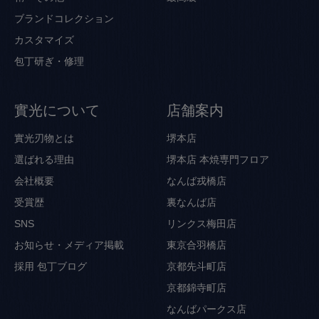
ブランドコレクション
カスタマイズ
包丁研ぎ・修理
實光について
店舗案内
實光刃物とは
堺本店
選ばれる理由
堺本店 本焼専門フロア
会社概要
なんば戎橋店
受賞歴
裏なんば店
SNS
リンクス梅田店
お知らせ・メディア掲載
東京合羽橋店
採用
包丁ブログ
京都先斗町店
京都錦寺町店
なんばパークス店