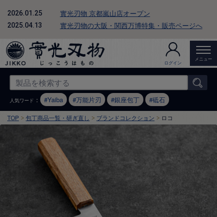
實光刃物 京都嵐山店オープン
2026.01.25
實光刃物の大阪・関西万博特集・販売ページへ
2025.04.13
メニュー
ログイン
：
Yaiba
万能片刃
銀座包丁
砥石
人気ワード
TOP
包丁商品一覧・研ぎ直し
ブランドコレクション
ロコ