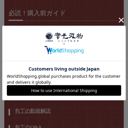
必読！購入前ガイド
包丁選びの4要素
包丁の種類
材質（鋼材）
包丁のサイズ
包丁の価格
その他の情報
包丁の動画解説
包丁のQ&A