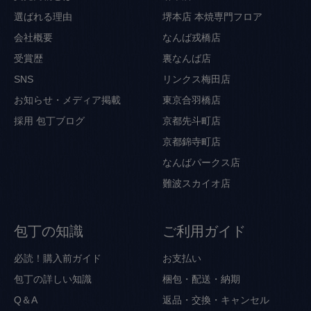
選ばれる理由
堺本店 本焼専門フロア
会社概要
なんば戎橋店
受賞歴
裏なんば店
SNS
リンクス梅田店
お知らせ・メディア掲載
東京合羽橋店
採用
包丁ブログ
京都先斗町店
京都錦寺町店
なんばパークス店
難波スカイオ店
包丁の知識
ご利用ガイド
必読！購入前ガイド
お支払い
包丁の詳しい知識
梱包・配送・納期
Q＆A
返品・交換・キャンセル