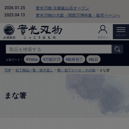
實光刃物 京都嵐山店オープン
2026.01.25
實光刃物の大阪・関西万博特集・販売ページへ
2025.04.13
メニュー
ログイン
：
Yaiba
万能片刃
銀座包丁
砥石
人気ワード
TOP
包丁商品一覧・研ぎ直し
鞘・包丁ケース・その他
まな箸
まな箸