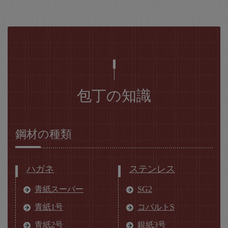
包丁の知識
鋼材の種類
ハガネ
ステンレス
青紙スーパー
SG2
青紙1号
コバルトS
青紙2号
銀紙3号