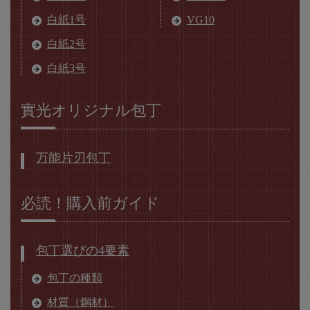
白紙1号
VG10
白紙2号
白紙3号
實光オリジナル包丁
万能片刃包丁
必読！購入前ガイド
包丁選びの4要素
包丁の種類
材質（鋼材）