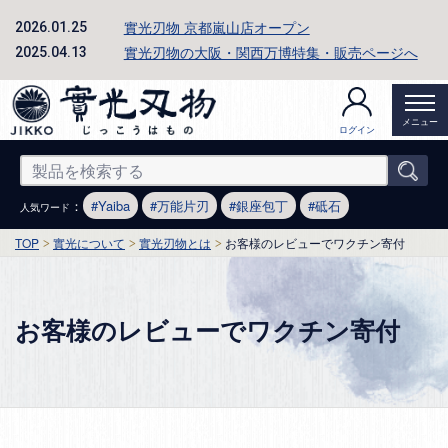
實光刃物 京都嵐山店オープン
2026.01.25
實光刃物の大阪・関西万博特集・販売ページへ
2025.04.13
メニュー
ログイン
：
Yaiba
万能片刃
銀座包丁
砥石
人気ワード
TOP
實光について
實光刃物とは
お客様のレビューでワクチン寄付
お客様のレビューでワクチン寄付