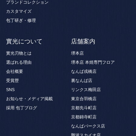
ブランドコレクション
カスタマイズ
包丁研ぎ・修理
實光について
店舗案内
實光刃物とは
堺本店
選ばれる理由
堺本店 本焼専門フロア
会社概要
なんば戎橋店
受賞歴
裏なんば店
SNS
リンクス梅田店
お知らせ・メディア掲載
東京合羽橋店
採用
包丁ブログ
京都先斗町店
京都錦寺町店
なんばパークス店
難波スカイオ店