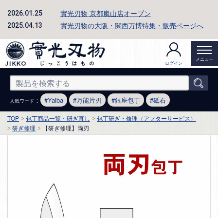
實光刃物 京都嵐山店オープン
2026.01.25
實光刃物の大阪・関西万博特集・販売ページへ
2025.04.13
メニュー
ログイン
：
Yaiba
万能片刃
銀座包丁
砥石
人気ワード
TOP
包丁商品一覧・研ぎ直し
包丁研ぎ・修理（アフターサービス）
研ぎ修理
【研ぎ修理】両刃