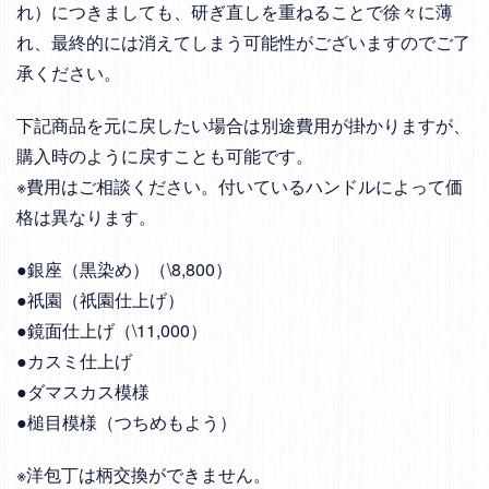
れ）につきましても、研ぎ直しを重ねることで徐々に薄
れ、最終的には消えてしまう可能性がございますのでご了
承ください。
下記商品を元に戻したい場合は別途費用が掛かりますが、
購入時のように戻すことも可能です。
※費用はご相談ください。付いているハンドルによって価
格は異なります。
●銀座（黒染め）（\8,800）
●祇園（祇園仕上げ）
●鏡面仕上げ（\11,000）
●カスミ仕上げ
●ダマスカス模様
●槌目模様（つちめもよう）
※洋包丁は柄交換ができません。