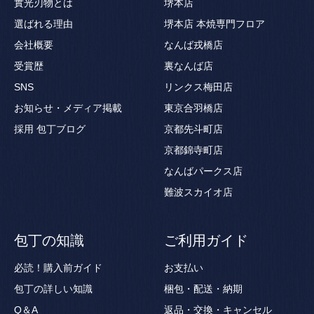
實光刃物とは
堺本店
選ばれる理由
堺本店 本焼専門フロア
会社概要
なんば戎橋店
受賞歴
裏なんば店
SNS
リンクス梅田店
お知らせ・メディア掲載
東京合羽橋店
採用
包丁ブログ
京都先斗町店
京都錦寺町店
なんばパークス店
難波スカイオ店
包丁の知識
ご利用ガイド
必読！購入前ガイド
お支払い
包丁の詳しい知識
梱包・配送・納期
Q＆A
返品・交換・キャンセル