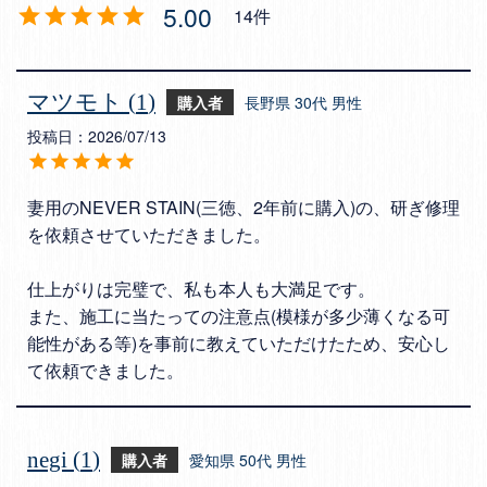
5.00
14
マツモト
1
購入者
長野県
30代
男性
投稿日
2026/07/13
妻用のNEVER STAIN(三徳、2年前に購入)の、研ぎ修理
を依頼させていただきました。

仕上がりは完璧で、私も本人も大満足です。

また、施工に当たっての注意点(模様が多少薄くなる可
能性がある等)を事前に教えていただけたため、安心し
て依頼できました。
negi
1
購入者
愛知県
50代
男性