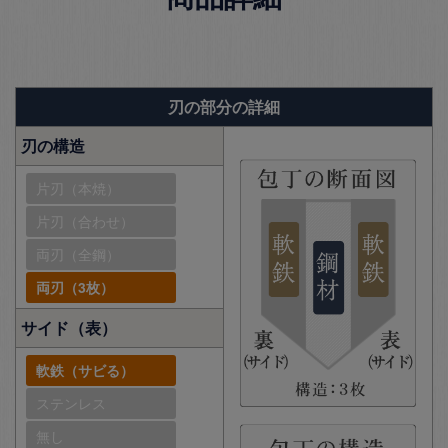
刃の部分の詳細
刃の構造
片刃（本焼）
片刃（合わせ）
両刃（全鋼）
両刃（3枚）
サイド（表）
軟鉄（サビる）
ステンレス
無し