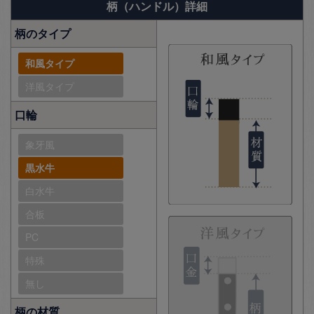
柄（ハンドル）詳細
柄のタイプ
和風タイプ
洋風タイプ
口輪
象牙風
黒水牛
白水牛
合板
PC
特殊
無し
柄の材質