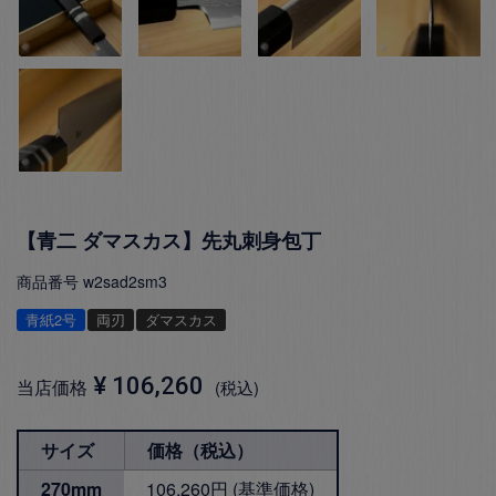
【青二 ダマスカス】先丸刺身包丁
商品番号
w2sad2sm3
青紙2号
両刃
ダマスカス
¥
106,260
当店価格
税込
サイズ
価格（税込）
270mm
106,260円 (基準価格)