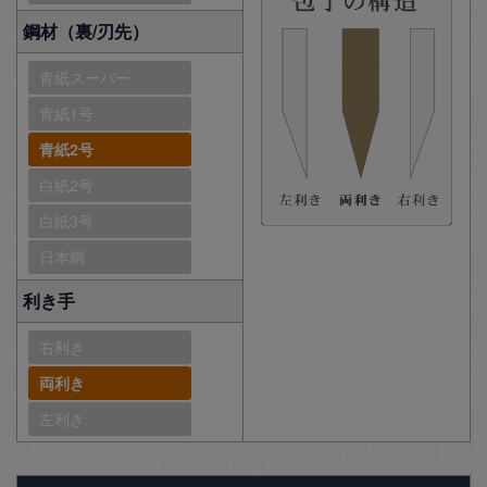
鋼材（裏/刃先）
青紙スーパー
青紙1号
青紙2号
白紙2号
白紙3号
日本鋼
利き手
右利き
両利き
左利き