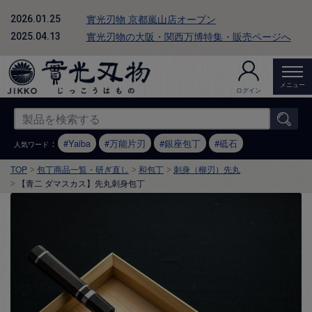
實光刃物 京都嵐山店オープン
2026.01.25
實光刃物の大阪・関西万博特集・販売ページへ
2025.04.13
メニュー
ログイン
：
Yaiba
万能片刃
銀座包丁
砥石
人気ワード
TOP
包丁商品一覧・研ぎ直し
和包丁
刺身（柳刃）先丸
【青二 ダマスカス】先丸刺身包丁