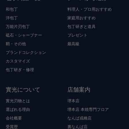
和包丁
料理人・プロ用おすすめ
洋包丁
家庭用おすすめ
万能片刃包丁
包丁研ぎと道具
砥石・シャープナー
プレゼント
鞘・その他
最高級
ブランドコレクション
カスタマイズ
包丁研ぎ・修理
實光について
店舗案内
實光刃物とは
堺本店
選ばれる理由
堺本店 本焼専門フロア
会社概要
なんば戎橋店
受賞歴
裏なんば店