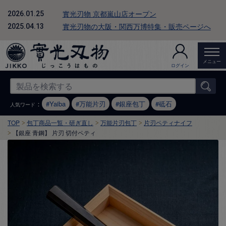
實光刃物 京都嵐山店オープン
2026.01.25
實光刃物の大阪・関西万博特集・販売ページへ
2025.04.13
メニュー
ログイン
：
Yaiba
万能片刃
銀座包丁
砥石
人気ワード
TOP
包丁商品一覧・研ぎ直し
万能片刃包丁
片刃ペティナイフ
【銀座 青鋼】 片刃 切付ペティ