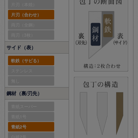
片刃（本焼）
片刃（合わせ）
両刃（全鋼）
両刃（3枚）
サイド（表）
軟鉄（サビる）
ステンレス
無し
鋼材（裏/刃先）
青紙スーパー
青紙1号
青紙2号
白紙2号