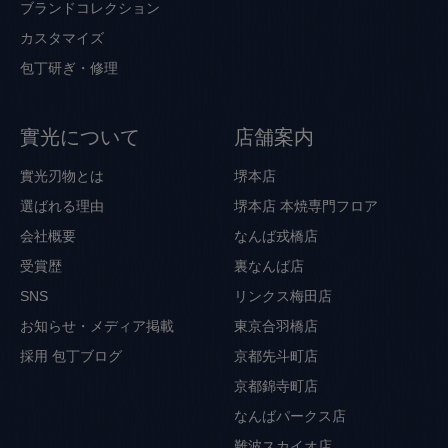
ブランドコレクション
カスタマイズ
包丁研ぎ・修理
實光について
店舗案内
實光刃物とは
堺本店
選ばれる理由
堺本店 本焼専門フロア
会社概要
なんば戎橋店
受賞歴
裏なんば店
SNS
リンクス梅田店
お知らせ・メディア掲載
東京合羽橋店
採用
包丁ブログ
京都先斗町店
京都錦寺町店
なんばパークス店
難波スカイオ店