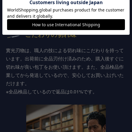
選ばれる3つの理由
120年以上継承された
こだわりの切れ味
實光刃物は、職人の技による切れ味にこだわりを持って
います。出荷前に全品刃付け済みのため、購入後すぐに
切れ味が良い包丁をお使い頂けます。また、全品検品作
業してから発送しているので、安心してお買い上げいた
だけます。
※全品検品しているので返品は0.01%です。