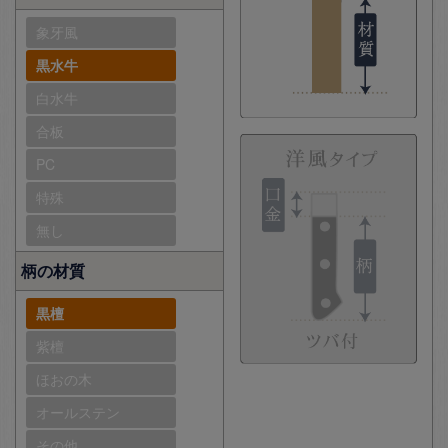
象牙風
黒水牛
白水牛
合板
PC
特殊
無し
柄の材質
黒檀
紫檀
ほおの木
オールステン
その他