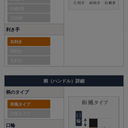
白紙3号
日本鋼
利き手
右利き
両利き
左利き
柄（ハンドル）詳細
柄のタイプ
和風タイプ
洋風タイプ
口輪