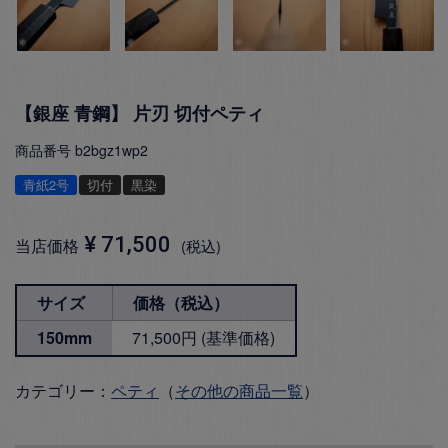
【銀座 青鋼】 片刃 切付ペティ
商品番号
b2bgz1wp2
青紙2号
切付
黒染
¥
71,500
当店価格
税込
サイズ
価格（税込）
150mm
71,500円 (基準価格)
カテゴリー：
ペティ
（
その他の商品一覧
）