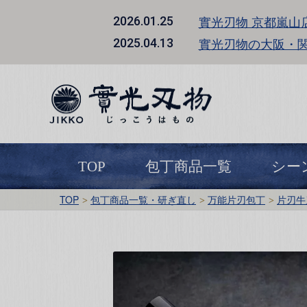
實光刃物 京都嵐山
2026.01.25
實光刃物の大阪・
2025.04.13
TOP
包丁商品一覧
シー
TOP
包丁商品一覧・研ぎ直し
万能片刃包丁
片刃牛