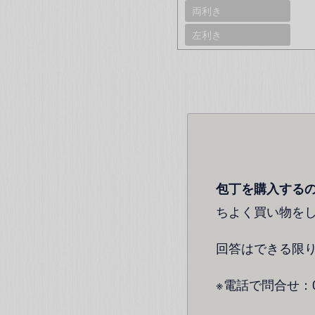
両利き
左利き
包丁を購入する
ちよく買い物を
回答はできる限
※電話で問合せ：072