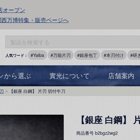
店オープン
関西万博特集・販売ページへ
Yaiba
万能片刃
銀座包丁
本刃付け
研
人気ワード：
ンから選ぶ
實光について
店舗案内
刀
【銀座 白鋼】 片刃 切付牛刀
【銀座 白鋼】 
商品番号
b2bgz2wg2