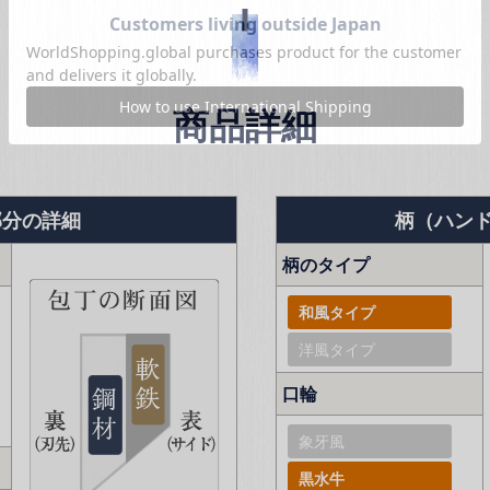
商品詳細
部分の詳細
柄（ハン
柄のタイプ
和風タイプ
洋風タイプ
口輪
象牙風
黒水牛