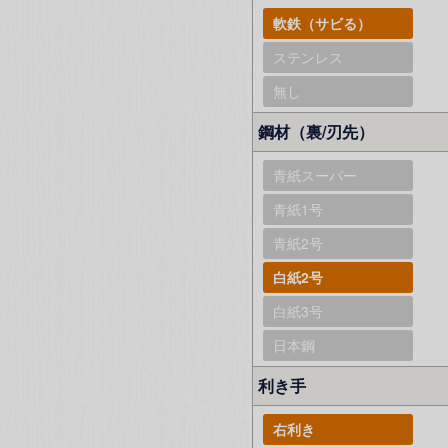
軟鉄（サビる）
ステンレス
無し
鋼材（裏/刃先）
青紙スーパー
青紙1号
青紙2号
白紙2号
白紙3号
日本鋼
利き手
右利き