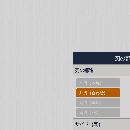
刃の
刃の構造
片刃（本焼）
片刃（合わせ）
両刃（全鋼）
両刃（3枚）
サイド（表）