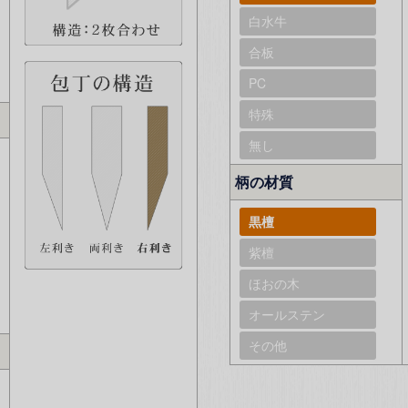
白水牛
合板
PC
特殊
無し
柄の材質
黒檀
紫檀
ほおの木
オールステン
その他