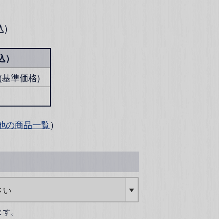
込
込）
円 (基準価格)
他の商品一覧
）
ます。