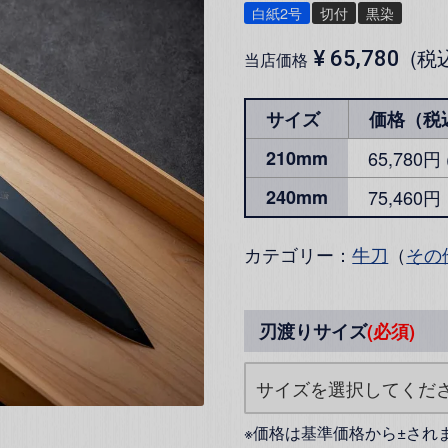
白紙2号
切付
黒染
税
¥
65,780
当店価格
サイズ
価格（税
210mm
65,780
240mm
75,460円
カテゴリー：
牛刀
（
その
刃渡りサイズ
(必須)
※価格は基準価格から±され