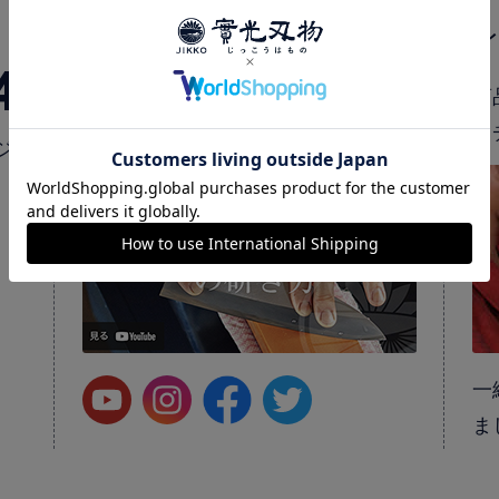
公式SNS
4
實光公式SNSでは、最新情報やおす
商
すめ商品、包丁の知識をご紹介。
ク
ジ
一
ま