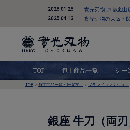
實光刃物 京都嵐山
2026.01.25
實光刃物の大阪・
2025.04.13
TOP
包丁商品一覧
シー
TOP
包丁商品一覧・研ぎ直し
ブランドコレクション
銀座 牛刀（両刃