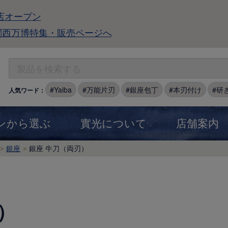
店オープン
関西万博特集・販売ページへ
Yaiba
万能片刃
銀座包丁
本刃付け
研
人気ワード：
ンから選ぶ
實光について
店舗案内
銀座
銀座 牛刀（両刃）
）