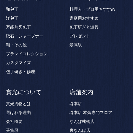
和包丁
料理人・プロ用おすすめ
洋包丁
家庭用おすすめ
万能片刃包丁
包丁研ぎと道具
砥石・シャープナー
プレゼント
鞘・その他
最高級
ブランドコレクション
カスタマイズ
包丁研ぎ・修理
實光について
店舗案内
實光刃物とは
堺本店
選ばれる理由
堺本店 本焼専門フロア
会社概要
なんば戎橋店
受賞歴
裏なんば店