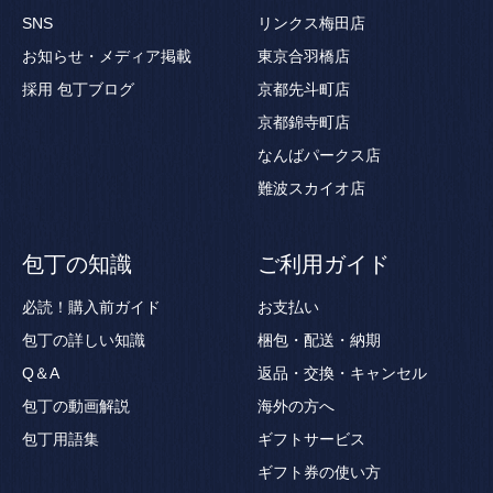
SNS
リンクス梅田店
お知らせ・メディア掲載
東京合羽橋店
採用
包丁ブログ
京都先斗町店
京都錦寺町店
なんばパークス店
難波スカイオ店
包丁の知識
ご利用ガイド
必読！購入前ガイド
お支払い
包丁の詳しい知識
梱包・配送・納期
Q＆A
返品・交換・キャンセル
包丁の動画解説
海外の方へ
包丁用語集
ギフトサービス
ギフト券の使い方