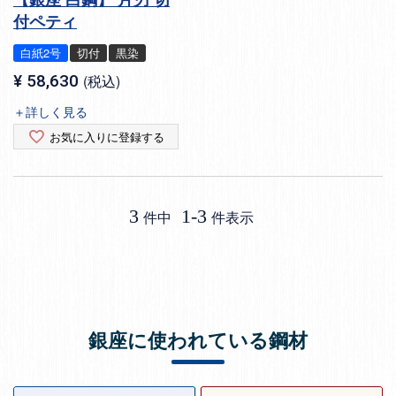
付ペティ
白紙2号
切付
黒染
¥
58,630
税込
＋詳しく見る
お気に入りに登録する
3
1
-
3
件中
件表示
銀座に使われている鋼材