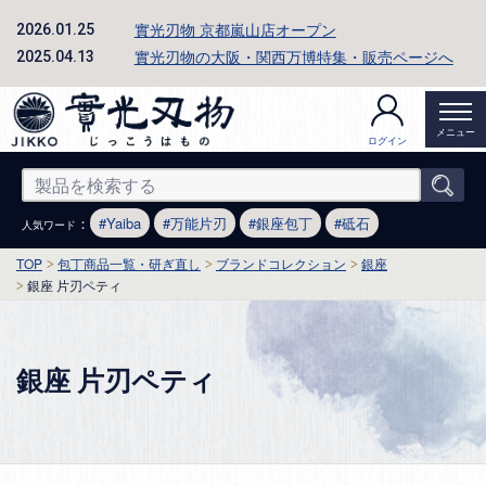
實光刃物 京都嵐山店オープン
2026.01.25
實光刃物の大阪・関西万博特集・販売ページへ
2025.04.13
メニュー
ログイン
：
Yaiba
万能片刃
銀座包丁
砥石
人気ワード
TOP
包丁商品一覧・研ぎ直し
ブランドコレクション
銀座
銀座 片刃ペティ
銀座 片刃ペティ