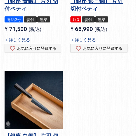
【銀座 青鋼】 片刃 切
【銀座 銀三鋼】 片刃
付ペティ
切付ペティ
青紙2号
切付
黒染
銀3
切付
黒染
¥
71,500
税込
¥
66,990
税込
＋詳しく見る
＋詳しく見る
お気に入りに登録する
お気に入りに登録する
【銀座 白鋼】 片刃 切