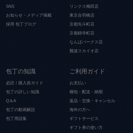
SNS
リンクス梅田店
お知らせ・メディア掲載
東京合羽橋店
採用
包丁ブログ
京都先斗町店
京都錦寺町店
なんばパークス店
難波スカイオ店
包丁の知識
ご利用ガイド
必読！購入前ガイド
お支払い
包丁の詳しい知識
梱包・配送・納期
Q＆A
返品・交換・キャンセル
包丁の動画解説
海外の方へ
包丁用語集
ギフトサービス
ギフト券の使い方