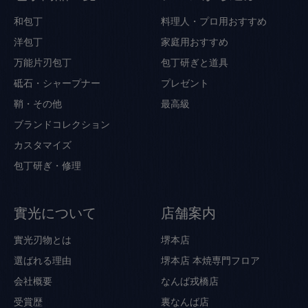
和包丁
料理人・プロ用おすすめ
洋包丁
家庭用おすすめ
万能片刃包丁
包丁研ぎと道具
砥石・シャープナー
プレゼント
鞘・その他
最高級
ブランドコレクション
カスタマイズ
包丁研ぎ・修理
實光について
店舗案内
實光刃物とは
堺本店
選ばれる理由
堺本店 本焼専門フロア
会社概要
なんば戎橋店
受賞歴
裏なんば店