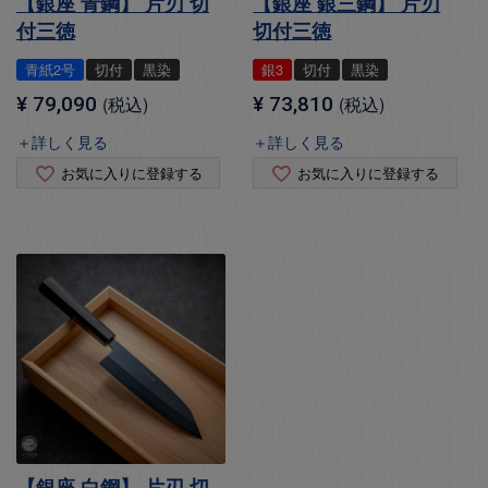
【銀座 青鋼】 片刃 切
【銀座 銀三鋼】 片刃
付三徳
切付三徳
青紙2号
切付
黒染
銀3
切付
黒染
¥
79,090
税込
¥
73,810
税込
＋詳しく見る
＋詳しく見る
お気に入りに登録する
お気に入りに登録する
【銀座 白鋼】 片刃 切