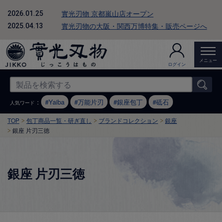
實光刃物 京都嵐山店オープン
2026.01.25
實光刃物の大阪・関西万博特集・販売ページへ
2025.04.13
メニュー
ログイン
：
Yaiba
万能片刃
銀座包丁
砥石
人気ワード
TOP
包丁商品一覧・研ぎ直し
ブランドコレクション
銀座
銀座 片刃三徳
銀座 片刃三徳