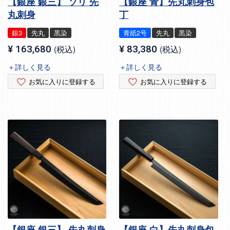
【銀座 銀三】 ソリ 先
【銀座 青】先丸刺身包
丸刺身
丁
銀3
先丸
黒染
青紙2号
先丸
黒染
¥
163,680
税込
¥
83,380
税込
＋詳しく見る
＋詳しく見る
お気に入りに登録する
お気に入りに登録する
【銀座 銀三】 先丸刺身
【銀座 白】先丸刺身包