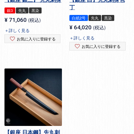
丁
銀3
先丸
黒染
白紙2号
先丸
黒染
¥
71,060
税込
¥
64,020
税込
＋詳しく見る
＋詳しく見る
お気に入りに登録する
お気に入りに登録する
【銀座 日本鋼】先丸刺