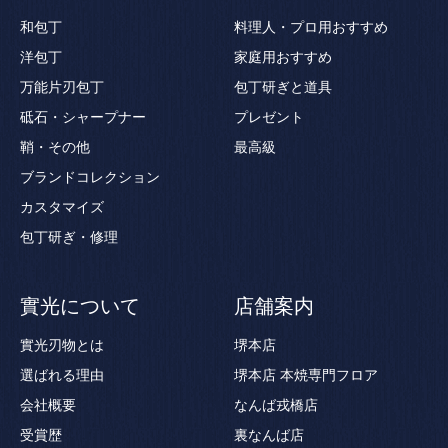
和包丁
料理人・プロ用おすすめ
洋包丁
家庭用おすすめ
万能片刃包丁
包丁研ぎと道具
砥石・シャープナー
プレゼント
鞘・その他
最高級
ブランドコレクション
カスタマイズ
包丁研ぎ・修理
實光について
店舗案内
實光刃物とは
堺本店
選ばれる理由
堺本店 本焼専門フロア
会社概要
なんば戎橋店
受賞歴
裏なんば店