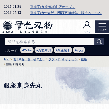
實光刃物 京都嵐山店オープン
2026.01.25
實光刃物の大阪・関西万博特集・販売ページへ
2025.04.13
メニュー
ログイン
：
Yaiba
万能片刃
銀座包丁
砥石
人気ワード
TOP
包丁商品一覧・研ぎ直し
ブランドコレクション
銀座
銀座 刺身先丸
銀座 刺身先丸