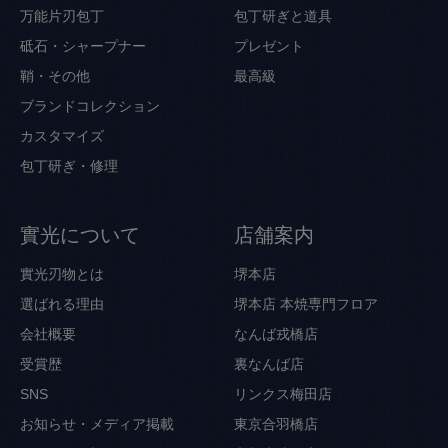
万能片刃包丁
包丁研ぎと道具
砥石・シャープナー
プレゼント
鞘・その他
最高級
ブランドコレクション
カスタマイズ
包丁研ぎ・修理
實光について
店舗案内
實光刃物とは
堺本店
選ばれる理由
堺本店 本焼専門フロア
会社概要
なんば戎橋店
受賞歴
裏なんば店
SNS
リンクス梅田店
お知らせ・メディア掲載
東京合羽橋店