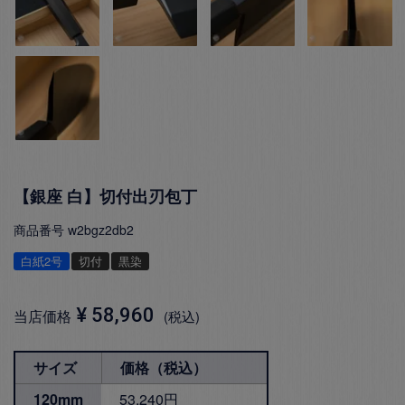
【銀座 白】切付出刃包丁
商品番号
w2bgz2db2
白紙2号
切付
黒染
¥
58,960
当店価格
税込
サイズ
価格（税込）
120mm
53,240円