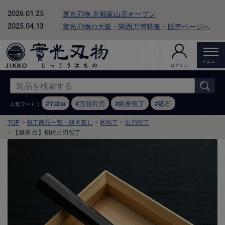
實光刃物 京都嵐山店オープン
2026.01.25
實光刃物の大阪・関西万博特集・販売ページへ
2025.04.13
メニュー
ログイン
：
Yaiba
万能片刃
銀座包丁
砥石
人気ワード
TOP
包丁商品一覧・研ぎ直し
和包丁
出刃包丁
【銀座 白】切付出刃包丁