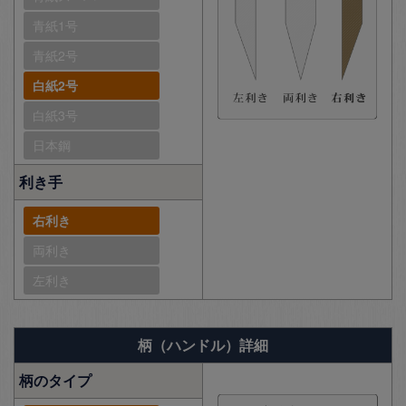
青紙1号
青紙2号
白紙2号
白紙3号
日本鋼
利き手
右利き
両利き
左利き
柄（ハンドル）詳細
柄のタイプ