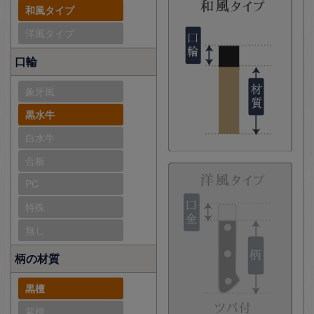
和風タイプ
洋風タイプ
口輪
象牙風
黒水牛
白水牛
合板
PC
特殊
無し
柄の材質
黒檀
紫檀