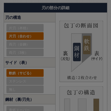
刃の部分の詳細
刃の構造
片刃（本焼）
片刃（合わせ）
両刃（全鋼）
両刃（3枚）
サイド（表）
軟鉄（サビる）
ステンレス
無し
鋼材（裏/刃先）
青紙スーパー