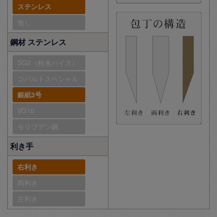
ステンレス
無し
鋼材 ステンレス
SG2（粉末ハイス）
コバルトスペシャル
銀紙3号
VG10
モリブデン鋼
利き手
右利き
両利き
左利き