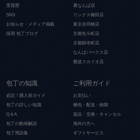
受賞歴
裏なんば店
SNS
リンクス梅田店
お知らせ・メディア掲載
東京合羽橋店
採用
包丁ブログ
京都先斗町店
京都錦寺町店
なんばパークス店
難波スカイオ店
包丁の知識
ご利用ガイド
必読！購入前ガイド
お支払い
包丁の詳しい知識
梱包・配送・納期
Q＆A
返品・交換・キャンセル
包丁の動画解説
海外の方へ
包丁用語集
ギフトサービス