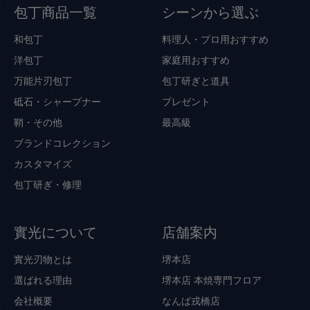
包丁商品一覧
シーンから選ぶ
和包丁
料理人・プロ用おすすめ
洋包丁
家庭用おすすめ
万能片刃包丁
包丁研ぎと道具
砥石・シャープナー
プレゼント
鞘・その他
最高級
ブランドコレクション
カスタマイズ
包丁研ぎ・修理
實光について
店舗案内
實光刃物とは
堺本店
選ばれる理由
堺本店 本焼専門フロア
会社概要
なんば戎橋店