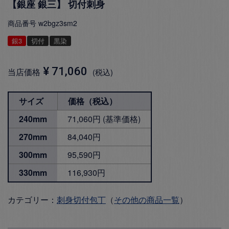
【銀座 銀三】 切付刺身
商品番号
w2bgz3sm2
銀3
切付
黒染
¥
71,060
当店価格
税込
サイズ
価格（税込）
240mm
71,060円 (基準価格)
270mm
84,040円
300mm
95,590円
330mm
116,930円
カテゴリー：
刺身切付包丁
（
その他の商品一覧
）