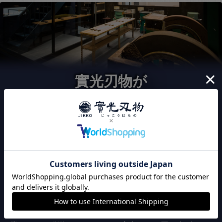
實光刃物が
選ばれる3つの理由
120年以上継承された
こだわりの切れ味
實光刃物は、職人の技による切れ味にこだわりを持って
います。出荷前に全品刃付け済みのため、購入後すぐに
切れ味が良い包丁をお使い頂けます。また、全品検品作