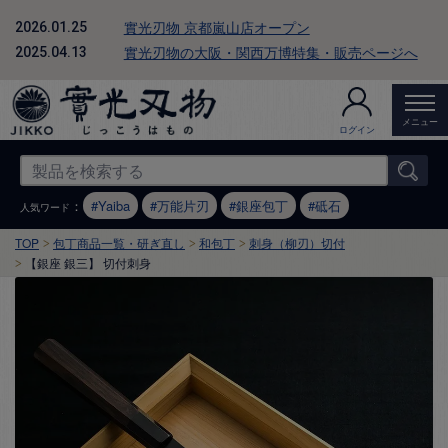
實光刃物 京都嵐山店オープン
2026.01.25
實光刃物の大阪・関西万博特集・販売ページへ
2025.04.13
メニュー
ログイン
：
Yaiba
万能片刃
銀座包丁
砥石
人気ワード
TOP
包丁商品一覧・研ぎ直し
和包丁
刺身（柳刃）切付
【銀座 銀三】 切付刺身