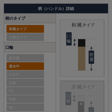
柄（ハンドル）詳細
柄のタイプ
和風タイプ
洋風タイプ
口輪
象牙風
黒水牛
白水牛
合板
PC
特殊
無し