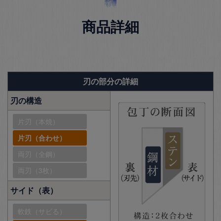
商品詳細
刃の部分の詳細
刃の構造
片刃（本焼）
片刃（合わせ）
両刃（全鋼）
両刃（3枚）
サイド（表）
軟鉄（サビる）