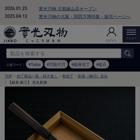
實光刃物 京都嵐山店オープン
2026.01.25
實光刃物の大阪・関西万博特集・販売ページへ
2025.04.13
メニュー
ログイン
：
Yaiba
万能片刃
銀座包丁
砥石
人気ワード
TOP
包丁商品一覧・研ぎ直し
和包丁
刺身（柳刃）先丸
【銀座 銀三】 先丸刺身