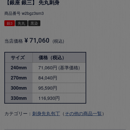
【銀座 銀三】 先丸刺身
商品番号
w2bgz3sm3
銀3
先丸
黒染
¥
71,060
当店価格
税込
サイズ
価格（税込）
240mm
71,060円 (基準価格)
270mm
84,040円
300mm
95,590円
330mm
116,930円
カテゴリー：
刺身先丸包丁
（
その他の商品一覧
）