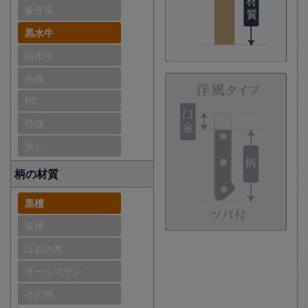
象牙風
黒水牛
白水牛
合板
PC
特殊
無し
柄の材質
黒檀
紫檀
ほおの木
オールステン
その他