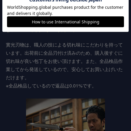
120年以上継承された
こだわりの切れ味
實光刃物は、職人の技による切れ味にこだわりを持って
います。出荷前に全品刃付け済みのため、購入後すぐに
切れ味が良い包丁をお使い頂けます。また、全品検品作
業してから発送しているので、安心してお買い上げいた
だけます。
※全品検品しているので返品は0.01%です。