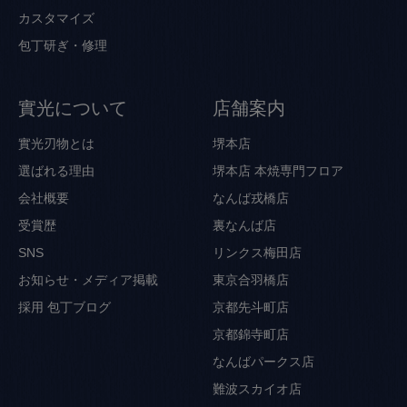
カスタマイズ
包丁研ぎ・修理
實光について
店舗案内
實光刃物とは
堺本店
選ばれる理由
堺本店 本焼専門フロア
会社概要
なんば戎橋店
受賞歴
裏なんば店
SNS
リンクス梅田店
お知らせ・メディア掲載
東京合羽橋店
採用
包丁ブログ
京都先斗町店
京都錦寺町店
なんばパークス店
難波スカイオ店