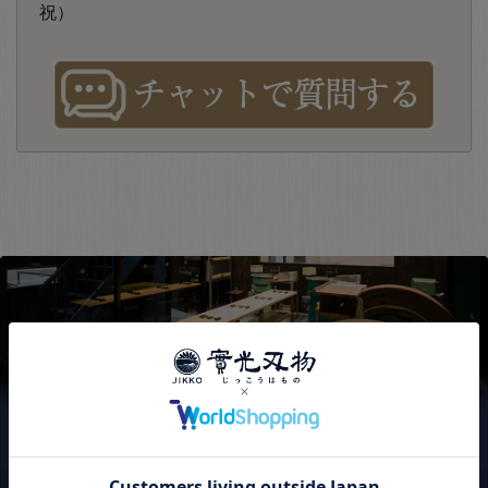
祝）
實光刃物が
選ばれる3つの理由