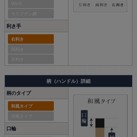
VG10
モリブデン鋼
利き手
右利き
両利き
左利き
柄（ハンドル）詳細
柄のタイプ
和風タイプ
洋風タイプ
口輪