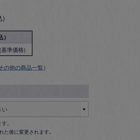
込
込）
円 (基準価格)
その他の商品一覧
）
ます。
れた後に変更されます｡