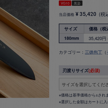
VG10
黒染
税
¥
35,420
当店価格
サイズ
価格（税
180mm
35,420
カテゴリー：
三徳包丁
（
刃渡りサイズ
(必須)
※価格は基準価格から±され
※選択した金額はカートに入