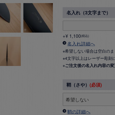
名入れ（3文字まで）
+
¥
1,100
税込
名入れ詳細へ
※希望しない場合は空白のま
※4文字以上はレーザー彫刻
※
ご注文後の名入れ内容の変
鞘（さや）
(必須)
鞘の詳細へ