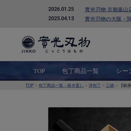
實光刃物 京都嵐山
2026.01.25
實光刃物の大阪・
2025.04.13
TOP
包丁商品一覧
シー
TOP
包丁商品一覧・研ぎ直し
洋包丁
三徳
【銀座