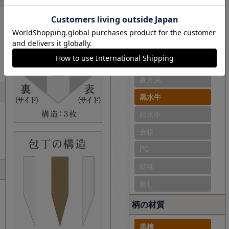
和風タイプ
洋風タイプ
口輪
象牙風
黒水牛
白水牛
合板
PC
特殊
無し
柄の材質
黒檀