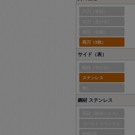
片刃（本焼）
片刃（合わせ）
両刃（全鋼）
両刃（3枚）
サイド（表）
軟鉄（サビる）
ステンレス
無し
鋼材 ステンレス
SG2（粉末ハイス）
コバルトスペシャル
銀紙3号