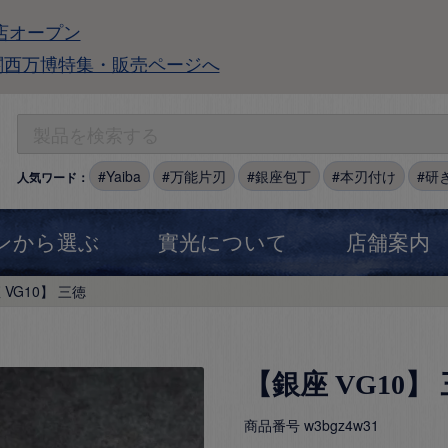
店オープン
関西万博特集・販売ページへ
Yaiba
万能片刃
銀座包丁
本刃付け
研
人気ワード：
ンから選ぶ
實光について
店舗案内
 VG10】 三徳
【銀座 VG10】
商品番号
w3bgz4w31