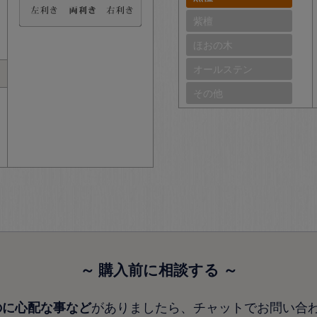
紫檀
ほおの木
オールステン
その他
～ 購入前に相談する ～
がありましたら、チャットでお問い合
のに心配な事など