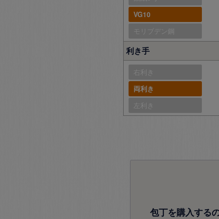
VG10
モリブデン鋼
利き手
右利き
両利き
左利き
包丁を購入する