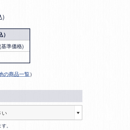
込
込）
円 (基準価格)
他の商品一覧
）
ます。