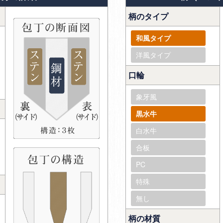
柄のタイプ
和風タイプ
洋風タイプ
口輪
象牙風
黒水牛
白水牛
合板
PC
特殊
無し
柄の材質