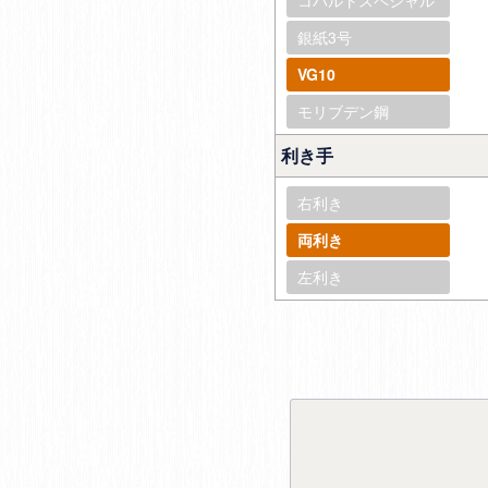
銀紙3号
VG10
モリブデン鋼
利き手
右利き
両利き
左利き