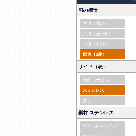
刃の構造
片刃（本焼）
片刃（合わせ）
両刃（全鋼）
両刃（3枚）
サイド（表）
軟鉄（サビる）
ステンレス
無し
鋼材 ステンレス
SG2（粉末ハイス）
コバルトスペシャル