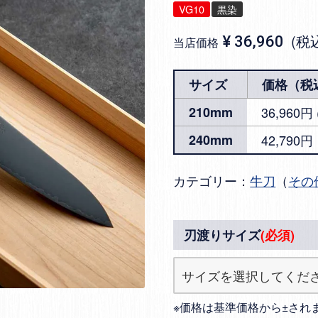
VG10
黒染
税
¥
36,960
当店価格
サイズ
価格（税
210mm
36,960
240mm
42,790円
カテゴリー：
牛刀
（
その
刃渡りサイズ
(必須)
※価格は基準価格から±され