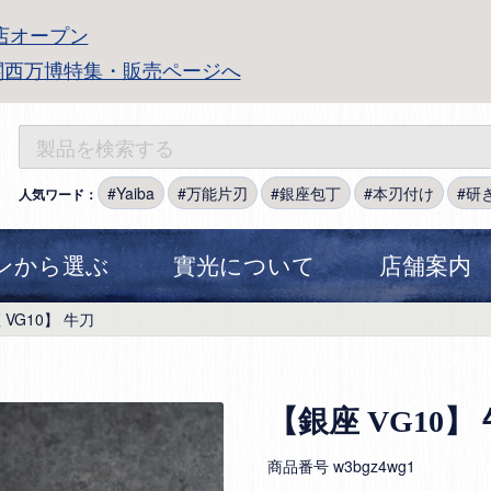
店オープン
関西万博特集・販売ページへ
Yaiba
万能片刃
銀座包丁
本刃付け
研
人気ワード：
ンから選ぶ
實光について
店舗案内
 VG10】 牛刀
【銀座 VG10】
商品番号
w3bgz4wg1