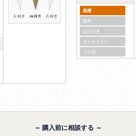
黒檀
紫檀
ほおの木
オールステン
その他
～ 購入前に相談する ～