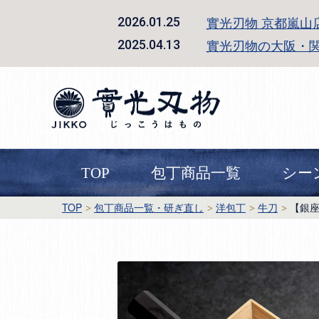
實光刃物 京都嵐山
2026.01.25
實光刃物の大阪・
2025.04.13
TOP
包丁商品一覧
シー
TOP
包丁商品一覧・研ぎ直し
洋包丁
牛刀
【銀座