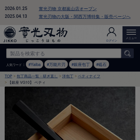
實光刃物 京都嵐山店オープン
2026.01.25
實光刃物の大阪・関西万博特集・販売ページへ
2025.04.13
メニュー
ログイン
：
Yaiba
万能片刃
銀座包丁
砥石
人気ワード
TOP
包丁商品一覧・研ぎ直し
洋包丁
ペティナイフ
【銀座 VG10】 ペティ