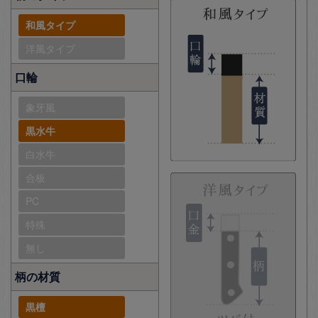
和風タイプ
洋風タイプ
口輪
象牙風
黒水牛
白水牛
合板
PC
特殊
無し
柄の材質
黒檀