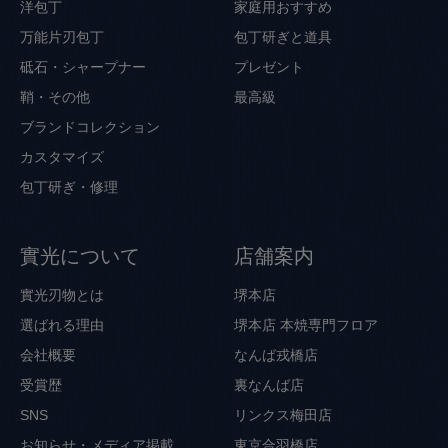
洋包丁
家庭用おすすめ
万能片刃包丁
包丁研ぎと道具
砥石・シャープナー
プレゼント
鞘・その他
最高級
ブランドコレクション
カスタマイズ
包丁研ぎ・修理
實光について
店舗案内
實光刃物とは
堺本店
選ばれる理由
堺本店 本焼専門フロア
会社概要
なんば戎橋店
受賞歴
裏なんば店
SNS
リンクス梅田店
お知らせ・メディア掲載
東京合羽橋店