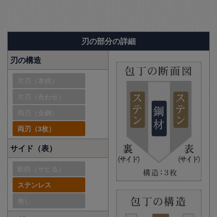
刃の部分の詳細
刃の構造
片刃（本焼）
片刃（合わせ）
両刃（全鋼）
両刃（3枚）
サイド（表）
軟鉄（サビる）
ステンレス
無し