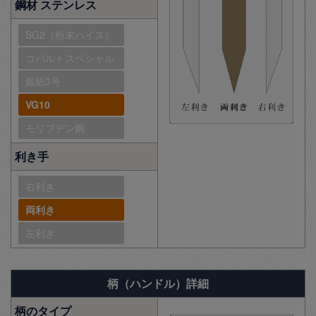
鋼材 ステンレス
SG2（粉末ハイス）
コバルトスペシャル
銀紙3号
VG10
モリブデン鋼
利き手
右利き
両利き
左利き
柄（ハンドル）詳細
柄のタイプ