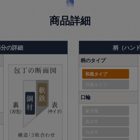
商品詳細
部分の詳細
柄（ハン
柄のタイプ
和風タイプ
洋風タイプ
口輪
象牙風
黒水牛
白水牛