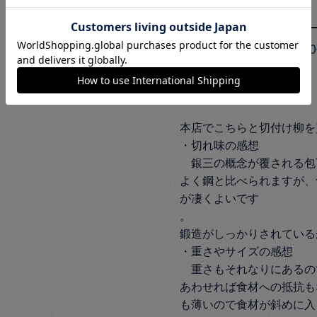
大阪府
5
段床 勲
5
投稿日
2024/09/18
本店でこちらと切付け柳を
・切れ味の感想

　銀三の概念が覆される包
よく鋼と比べられますが、
が凄くよいです

。

鍛造がしっかりされている
・重さやサイズの感想

　重さもそれなりにあるの
あわせれば食材への抵抗も
も薄いので食材が斜めに入