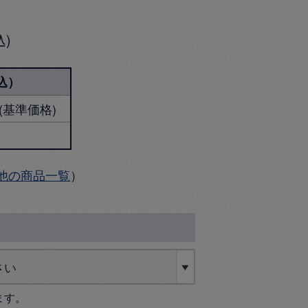
込
込）
円 (基準価格)
他の商品一覧
）
ます。