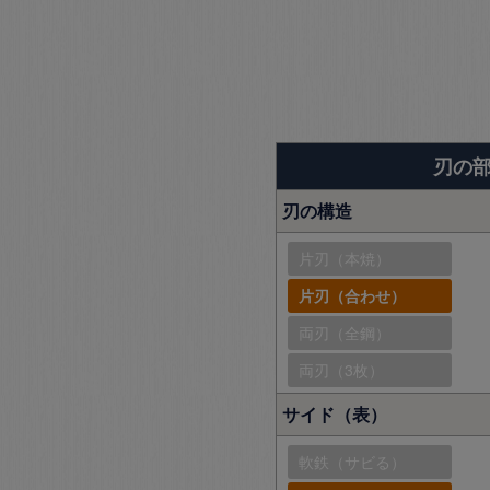
刃の
刃の構造
片刃（本焼）
片刃（合わせ）
両刃（全鋼）
両刃（3枚）
サイド（表）
軟鉄（サビる）