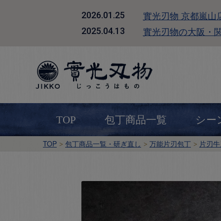
實光刃物 京都嵐山
2026.01.25
實光刃物の大阪・
2025.04.13
TOP
包丁商品一覧
シー
TOP
包丁商品一覧・研ぎ直し
万能片刃包丁
片刃牛