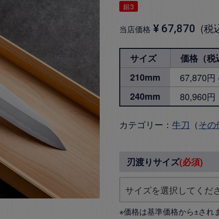
銀3
税
¥
67,870
当店価格
サイズ
価格（税
210mm
67,870
240mm
80,960円
カテゴリー：
牛刀
（
その
刃渡りサイズ
(必須)
※価格は基準価格から±され