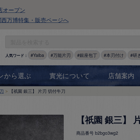
店オープン
関西万博特集・販売ページへ
Yaiba
万能片刃
銀座包丁
本刃付け
研
人気ワード：
ンから選ぶ
實光について
店舗案内
刀
【祇園 銀三】 片刃 切付牛刀
【祇園 銀三】 
商品番号
b2bgo3wg2