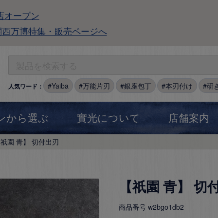
店オープン
関西万博特集・販売ページへ
Yaiba
万能片刃
銀座包丁
本刃付け
研
人気ワード：
ンから選ぶ
實光について
店舗案内
祇園 青】 切付出刃
【祇園 青】 切
商品番号
w2bgo1db2