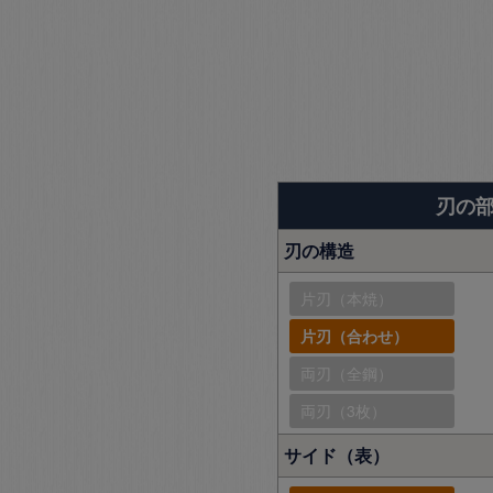
刃の
刃の構造
片刃（本焼）
片刃（合わせ）
両刃（全鋼）
両刃（3枚）
サイド（表）