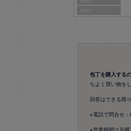
両利き
左利き
包丁を購入する
ちよく買い物を
回答はできる限
※電話で問合せ：072
※営業時間は月曜～