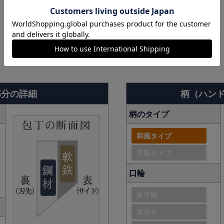
商品詳細
部分の詳細
柄（ハン
柄のタイプ
和風タイプ
洋風タイプ
口輪
象牙風
黒水牛