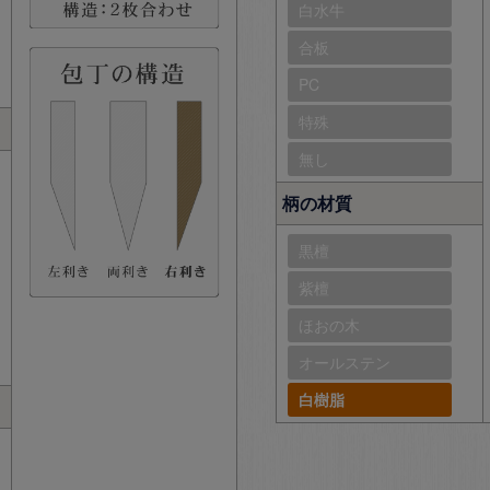
白水牛
合板
PC
特殊
無し
柄の材質
黒檀
紫檀
ほおの木
オールステン
白樹脂