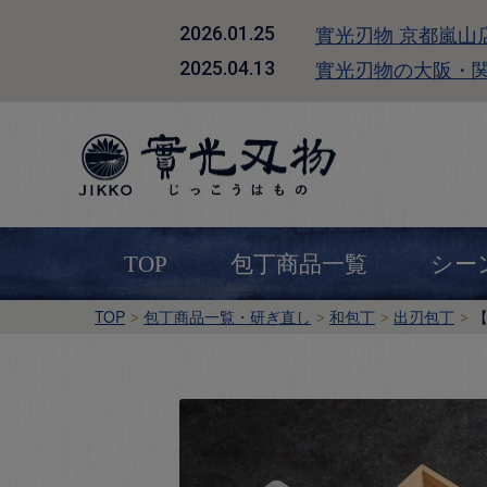
實光刃物 京都嵐山
2026.01.25
實光刃物の大阪・
2025.04.13
TOP
包丁商品一覧
シー
TOP
包丁商品一覧・研ぎ直し
和包丁
出刃包丁
【