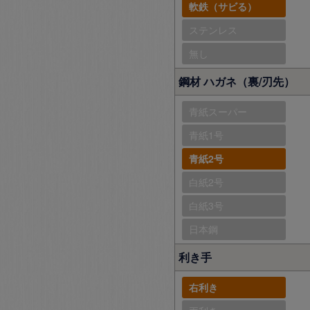
軟鉄（サビる）
ステンレス
無し
鋼材 ハガネ（裏/刃先）
青紙スーパー
青紙1号
青紙2号
白紙2号
白紙3号
日本鋼
利き手
右利き