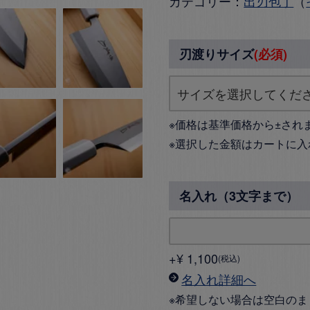
カテゴリー：
出刃包丁
（
刃渡りサイズ
(必須)
※価格は基準価格から±され
※選択した金額はカートに入
名入れ（3文字まで）
+
¥
1,100
税込
名入れ詳細へ
※希望しない場合は空白のま