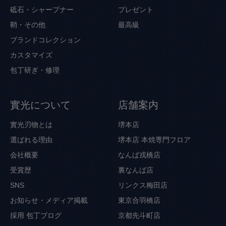
砥石・シャープナー
プレゼント
鞘・その他
最高級
ブランドコレクション
カスタマイズ
包丁研ぎ・修理
實光について
店舗案内
實光刃物とは
堺本店
選ばれる理由
堺本店 本焼専門フロア
会社概要
なんば戎橋店
受賞歴
裏なんば店
SNS
リンクス梅田店
お知らせ・メディア掲載
東京合羽橋店
採用
包丁ブログ
京都先斗町店