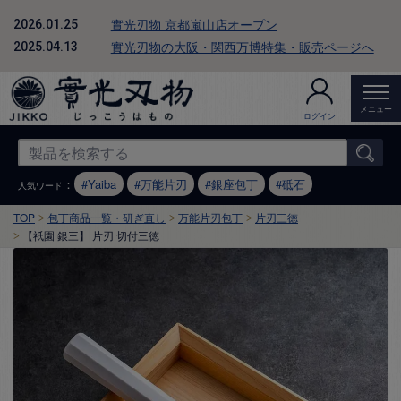
實光刃物 京都嵐山店オープン
2026.01.25
實光刃物の大阪・関西万博特集・販売ページへ
2025.04.13
メニュー
ログイン
：
Yaiba
万能片刃
銀座包丁
砥石
人気ワード
TOP
包丁商品一覧・研ぎ直し
万能片刃包丁
片刃三徳
【祇園 銀三】 片刃 切付三徳