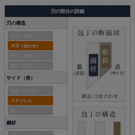
刃の部分の詳細
刃の構造
片刃（本焼）
片刃（合わせ）
両刃（全鋼）
両刃（3枚）
サイド（表）
軟鉄（サビる）
ステンレス
無し
鋼材