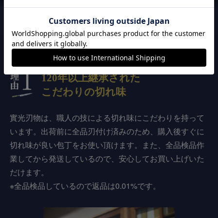
實光刃物が
選ばれる3つの理由
120年以上継承された
こだわりの切れ味
實光刃物は、職人の技による切れ味にこだわりを持って
います。出荷前に全品刃付け済みのため、購入後すぐに
切れ味が良い包丁をお使い頂けます。また、全品検品作
業してから発送しているので、安心してお買い上げいた
だけます。
※全品検品しているので返品は0.01%です。