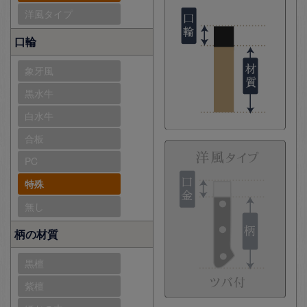
洋風タイプ
口輪
象牙風
黒水牛
白水牛
合板
PC
特殊
無し
柄の材質
黒檀
紫檀