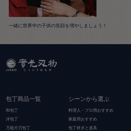
一緒に世界中の子供の笑顔を増やしましょう！
包丁商品一覧
シーンから選ぶ
和包丁
料理人・プロ用おすすめ
洋包丁
家庭用おすすめ
万能片刃包丁
包丁研ぎと道具