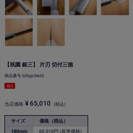
【祇園 銀三】 片刃 切付三徳
商品番号
b2bgo3w32
銀3
¥
65,010
当店価格
税込
サイズ
価格（税込）
180mm
65,010円 (基準価格)