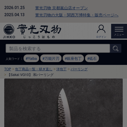
實光刃物 京都嵐山店オープン
2026.01.25
實光刃物の大阪・関西万博特集・販売ページへ
2025.04.13
メニュー
ログイン
：
Yaiba
万能片刃
銀座包丁
砥石
人気ワード
TOP
包丁商品一覧・研ぎ直し
洋包丁
パーリング
【Sakai VG10】 和パーリング