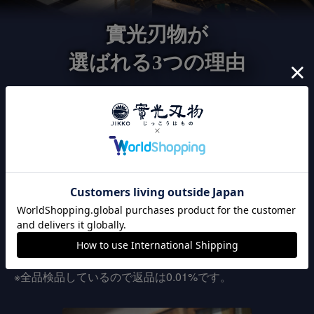
實光刃物が
選ばれる3つの理由
120年以上継承された
こだわりの切れ味
實光刃物は、職人の技による切れ味にこだわりを持って
います。出荷前に全品刃付け済みのため、購入後すぐに
切れ味が良い包丁をお使い頂けます。また、全品検品作
業してから発送しているので、安心してお買い上げいた
だけます。
※全品検品しているので返品は0.01%です。