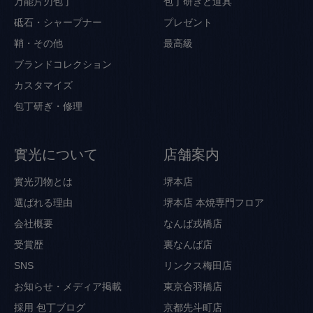
万能片刃包丁
包丁研ぎと道具
砥石・シャープナー
プレゼント
鞘・その他
最高級
ブランドコレクション
カスタマイズ
包丁研ぎ・修理
實光について
店舗案内
實光刃物とは
堺本店
選ばれる理由
堺本店 本焼専門フロア
会社概要
なんば戎橋店
受賞歴
裏なんば店
SNS
リンクス梅田店
お知らせ・メディア掲載
東京合羽橋店
採用
包丁ブログ
京都先斗町店