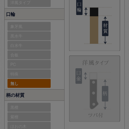
洋風タイプ
口輪
象牙風
黒水牛
白水牛
合板
PC
特殊
無し
柄の材質
黒檀
紫檀
ほおの木