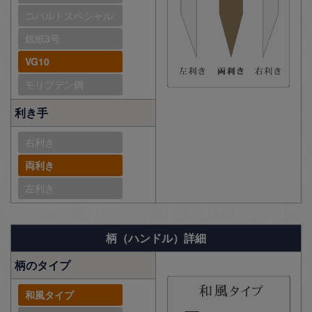
コバルトスペシャル
銀紙3号
VG10
モリブデン鋼
利き手
右利き
両利き
左利き
柄（ハンドル）詳細
柄のタイプ
和風タイプ