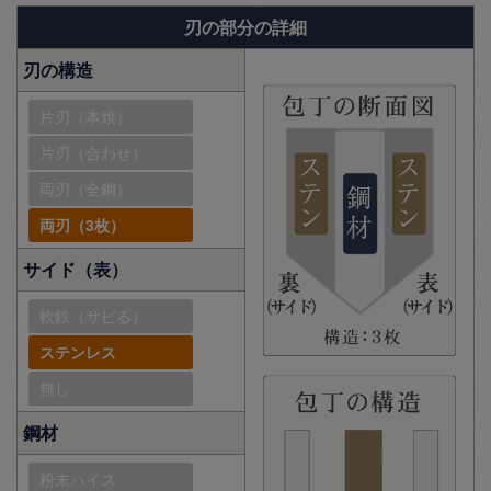
刃の部分の詳細
刃の構造
片刃（本焼）
片刃（合わせ）
両刃（全鋼）
両刃（3枚）
サイド（表）
軟鉄（サビる）
ステンレス
無し
鋼材
粉末ハイス