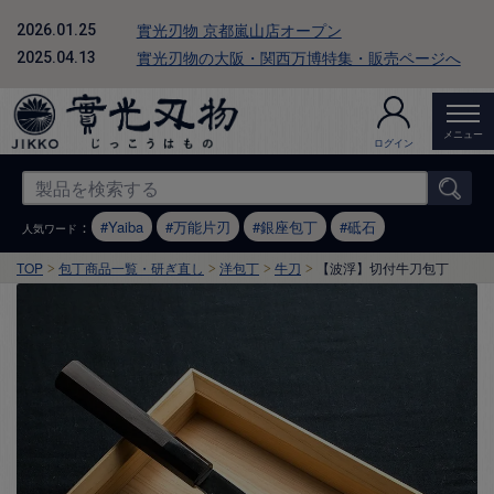
實光刃物 京都嵐山店オープン
2026.01.25
實光刃物の大阪・関西万博特集・販売ページへ
2025.04.13
メニュー
ログイン
：
Yaiba
万能片刃
銀座包丁
砥石
人気ワード
TOP
包丁商品一覧・研ぎ直し
洋包丁
牛刀
【波浮】切付牛刀包丁