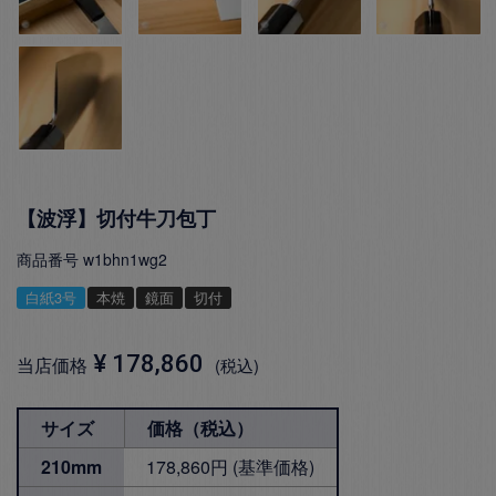
【波浮】切付牛刀包丁
商品番号
w1bhn1wg2
白紙3号
本焼
鏡面
切付
¥
178,860
当店価格
税込
サイズ
価格（税込）
210mm
178,860円 (基準価格)