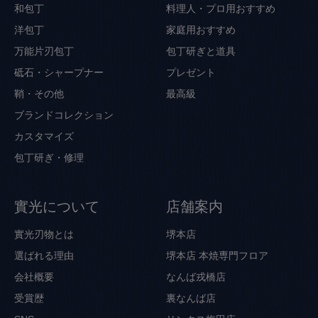
和包丁
料理人・プロ用おすすめ
洋包丁
家庭用おすすめ
万能片刃包丁
包丁研ぎと道具
砥石・シャープナー
プレゼント
鞘・その他
最高級
ブランドコレクション
カスタマイズ
包丁研ぎ・修理
實光について
店舗案内
實光刃物とは
堺本店
選ばれる理由
堺本店 本焼専門フロア
会社概要
なんば戎橋店
受賞歴
裏なんば店