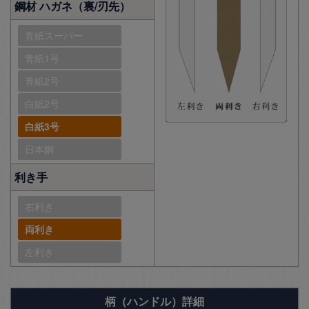
鋼材 ハガネ（裏/刃先）
青紙スーパー
青紙1号
青紙2号
白紙2号
白紙3号
日本鋼
利き手
右利き
両利き
左利き
柄（ハンドル）詳細