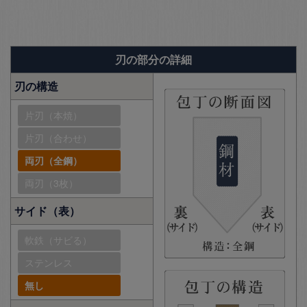
刃の部分の詳細
刃の構造
片刃（本焼）
片刃（合わせ）
両刃（全鋼）
両刃（3枚）
サイド（表）
軟鉄（サビる）
ステンレス
無し