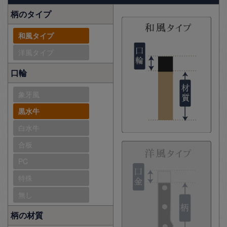
柄のタイプ
和風タイプ
洋風タイプ
口輪
象牙風
黒水牛
白水牛
合板
PC
特殊
無し
柄の材質