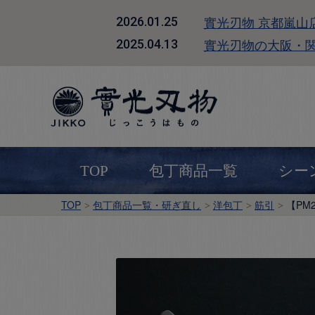
實光刃物 京都嵐山
2026.01.25
實光刃物の大阪・
2025.04.13
TOP
包丁商品一覧
シー
TOP
包丁商品一覧・研ぎ直し
洋包丁
筋引
【PM