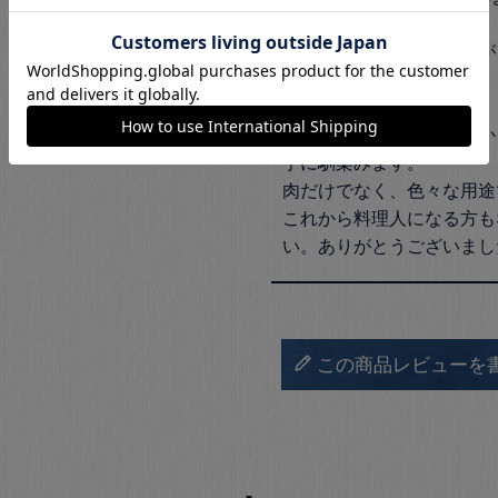
た。

洋食をやっている身ですが
く、

筋引の包丁を買いました。

切れ味もよく、見た目もか
手に馴染みます。

肉だけでなく、色々な用途
これから料理人になる方も
い。ありがとうございまし
この商品レビューを