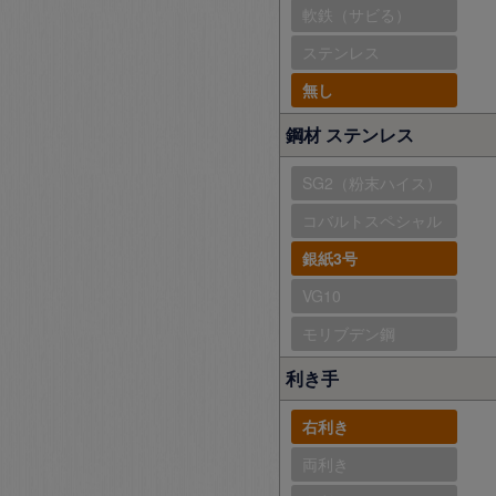
軟鉄（サビる）
ステンレス
無し
鋼材 ステンレス
SG2（粉末ハイス）
コバルトスペシャル
銀紙3号
VG10
モリブデン鋼
利き手
右利き
両利き