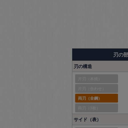
刃の
刃の構造
片刃（本焼）
片刃（合わせ）
両刃（全鋼）
両刃（3枚）
サイド（表）