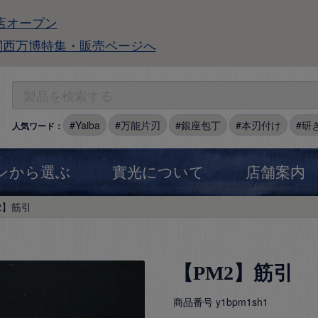
店オープン
関西万博特集・販売ページへ
Yaiba
万能片刃
銀座包丁
本刃付け
研
人気ワード：
ンから選ぶ
實光について
店舗案内
2】筋引
【PM2】筋引
商品番号
y1bpm1sh1