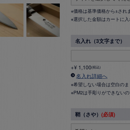
※価格は基準価格から±され
※選択した金額はカートに入
名入れ（3文字まで）
+
¥
1,100
税込
名入れ詳細へ
※希望しない場合は空白のま
※PM2は手彫りができない
鞘（さや）
(必須)