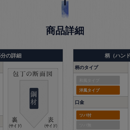
商品詳細
部分の詳細
柄（ハン
柄のタイプ
和風タイプ
洋風タイプ
口金
ツバ付
ツバ無