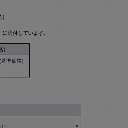
込
2）に刃付しています。
込）
円 (基準価格)