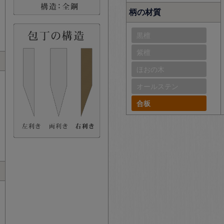
柄の材質
黒檀
紫檀
ほおの木
オールステン
合板