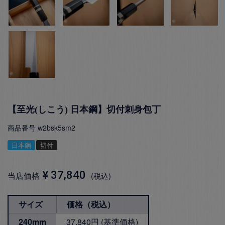
【至光(しこう) 日本鋼】切付刺身包丁
商品番号
w2bsk5sm2
日本鋼
切付
¥
37,840
当店価格
税込
サイズ
価格（税込）
240mm
37,840円 (基準価格)