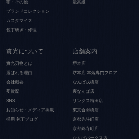
鞘・その他
最高級
ブランドコレクション
カスタマイズ
包丁研ぎ・修理
實光について
店舗案内
實光刃物とは
堺本店
選ばれる理由
堺本店 本焼専門フロア
会社概要
なんば戎橋店
受賞歴
裏なんば店
SNS
リンクス梅田店
お知らせ・メディア掲載
東京合羽橋店
採用
包丁ブログ
京都先斗町店
京都錦寺町店
なんばパークス店