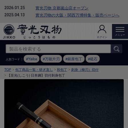
實光刃物 京都嵐山店オープン
2026.01.25
實光刃物の大阪・関西万博特集・販売ページへ
2025.04.13
メニュー
ログイン
：
Yaiba
万能片刃
銀座包丁
砥石
人気ワード
TOP
包丁商品一覧・研ぎ直し
和包丁
刺身（柳刃）切付
【至光(しこう) 日本鋼】切付刺身包丁