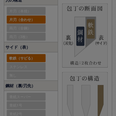
片刃（本焼）
片刃（合わせ）
両刃（全鋼）
両刃（3枚）
サイド（表）
軟鉄（サビる）
ステンレス
無し
鋼材（裏/刃先）
青紙スーパー
青紙1号
青紙2号