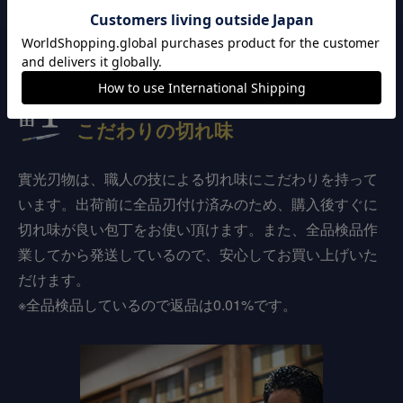
選ばれる3つの理由
120年以上継承された
こだわりの切れ味
實光刃物は、職人の技による切れ味にこだわりを持って
います。出荷前に全品刃付け済みのため、購入後すぐに
切れ味が良い包丁をお使い頂けます。また、全品検品作
業してから発送しているので、安心してお買い上げいた
だけます。
※全品検品しているので返品は0.01%です。