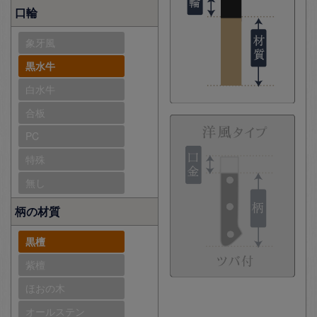
口輪
象牙風
黒水牛
白水牛
合板
PC
特殊
無し
柄の材質
黒檀
紫檀
ほおの木
オールステン