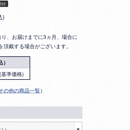
切付
込
おり、お届けまでに3ヵ月、場合に
を頂戴する場合がございます。
込）
円 (基準価格)
その他の商品一覧
）