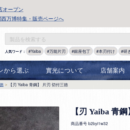
店オープン
関西万博特集・販売ページへ
Yaiba
万能片刃
銀座包丁
本刃付け
研
人気ワード：
ンから選ぶ
實光について
店舗案内
徳
【刃 Yaiba 青鋼】 片刃 切付三徳
【刃 Yaiba 青
商品番号
b2byi1w32