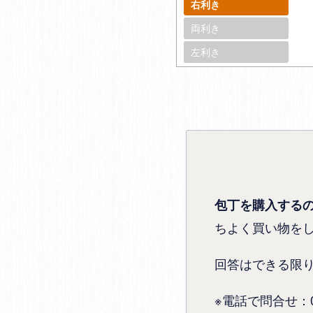
右利き
両利き
左利き
包丁を購入する
ちよく買い物を
回答はできる限
※電話で問合せ：072