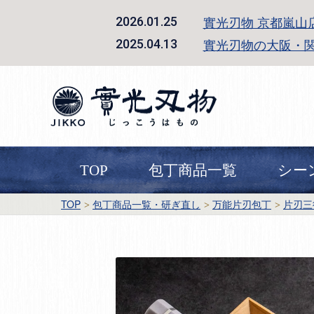
實光刃物 京都嵐山
2026.01.25
實光刃物の大阪・
2025.04.13
TOP
包丁商品一覧
シー
TOP
包丁商品一覧・研ぎ直し
万能片刃包丁
片刃三