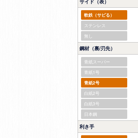
サイド（表）
軟鉄（サビる）
ステンレス
無し
鋼材（裏/刃先）
青紙スーパー
青紙1号
青紙2号
白紙2号
白紙3号
日本鋼
利き手