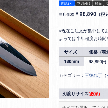
青紙2号
本刃付け
鏡面
税
¥
98,890
当店価格
※現在ご注文が集中して
よっては半年程度お時間
サイズ
価格（税
180mm
98,890
カテゴリー：
三徳包丁
（
刃渡りサイズ
(必須)