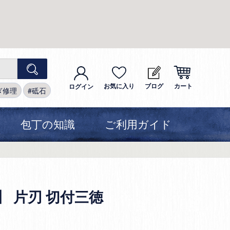
お気に入り
ブログ
カート
ログイン
ぎ修理
砥石
包丁の知識
ご利用ガイド
鋼】 片刃 切付三徳