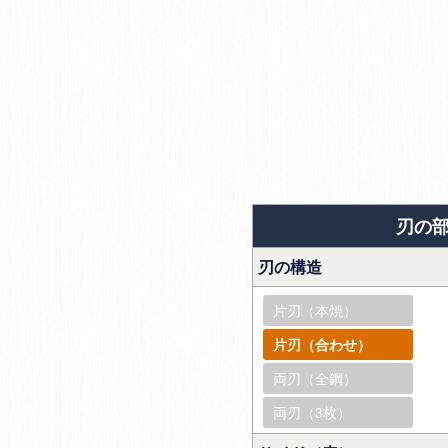
刃の
刃の構造
片刃（本焼）
片刃（合わせ）
両刃（全鋼）
両刃（3枚）