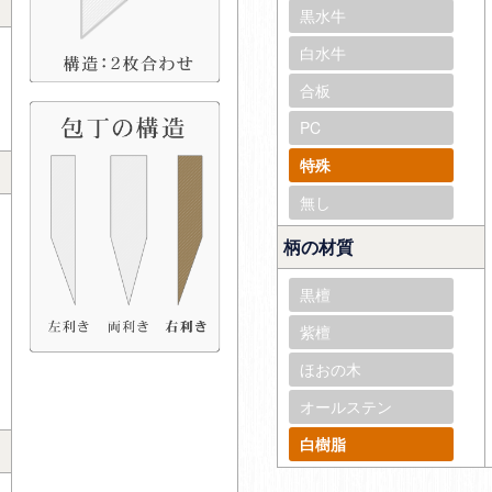
黒水牛
白水牛
合板
PC
特殊
無し
柄の材質
黒檀
紫檀
ほおの木
オールステン
白樹脂