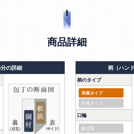
商品詳細
部分の詳細
柄（ハン
柄のタイプ
和風タイプ
洋風タイプ
口輪
象牙風