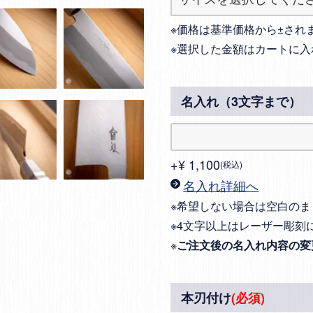
※価格は基準価格から±され
※選択した金額はカートに入
名入れ（3文字まで）
+
¥
1,100
税込
名入れ詳細へ
※希望しない場合は空白のま
※4文字以上はレーザー彫刻
※
ご注文後の名入れ内容の変
本刃付け
(必須)