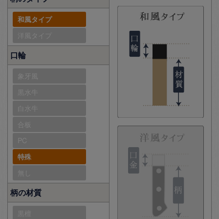
和風タイプ
洋風タイプ
口輪
象牙風
黒水牛
白水牛
合板
PC
特殊
無し
柄の材質
黒檀