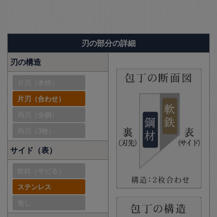
刃の部分の詳細
刃の構造
片刃（本焼）
片刃（合わせ）
両刃（全鋼）
両刃（3枚）
サイド（表）
軟鉄（サビる）
ステンレス
無し