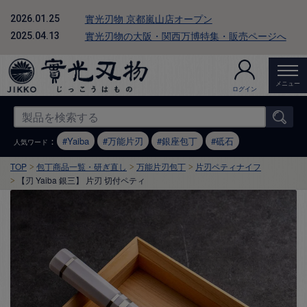
實光刃物 京都嵐山店オープン
2026.01.25
實光刃物の大阪・関西万博特集・販売ページへ
2025.04.13
メニュー
ログイン
：
Yaiba
万能片刃
銀座包丁
砥石
人気ワード
TOP
包丁商品一覧・研ぎ直し
万能片刃包丁
片刃ペティナイフ
【刃 Yaiba 銀三】 片刃 切付ペティ