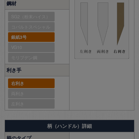
鋼材
SG2（粉末ハイス）
コバルトスペシャル
銀紙3号
VG10
モリブデン鋼
利き手
右利き
両利き
左利き
柄（ハンドル）詳細
柄のタイプ