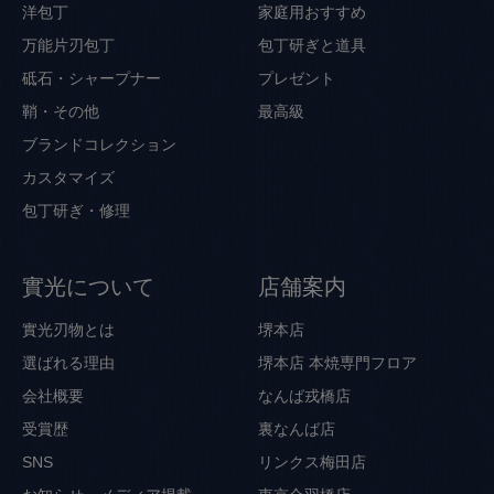
洋包丁
家庭用おすすめ
万能片刃包丁
包丁研ぎと道具
砥石・シャープナー
プレゼント
鞘・その他
最高級
ブランドコレクション
カスタマイズ
包丁研ぎ・修理
實光について
店舗案内
實光刃物とは
堺本店
選ばれる理由
堺本店 本焼専門フロア
会社概要
なんば戎橋店
受賞歴
裏なんば店
SNS
リンクス梅田店