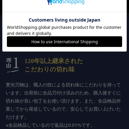
實光刃物が
選ばれる3つの理由
120年以上継承された
こだわりの切れ味
實光刃物は、職人の技による切れ味にこだわりを持って
います。出荷前に全品刃付け済みのため、購入後すぐに
切れ味が良い包丁をお使い頂けます。また、全品検品作
業してから発送しているので、安心してお買い上げいた
だけます。
※全品検品しているので返品は0.01%です。