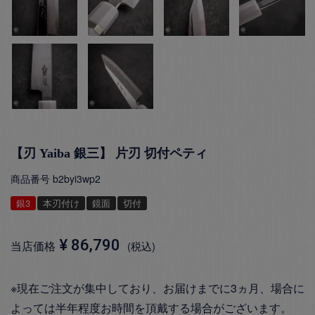
【刃 Yaiba 銀三】 片刃 切付ペティ
商品番号
b2byi3wp2
銀3
本刃付け
鏡面
切付
¥
86,790
当店価格
税込
※現在ご注文が集中しており、お届けまでに3ヵ月、場合に
よっては半年程度お時間を頂戴する場合がございます。