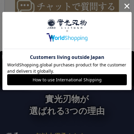
實光刃物が
選ばれる3つの理由