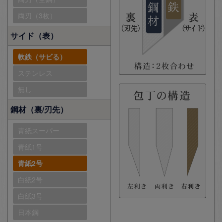
両刃（3枚）
サイド（表）
軟鉄（サビる）
ステンレス
無し
鋼材（裏/刃先）
青紙スーパー
青紙1号
青紙2号
白紙2号
白紙3号
日本鋼