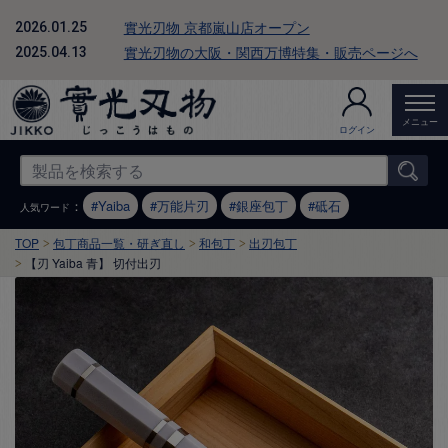
實光刃物 京都嵐山店オープン
2026.01.25
實光刃物の大阪・関西万博特集・販売ページへ
2025.04.13
メニュー
ログイン
：
Yaiba
万能片刃
銀座包丁
砥石
人気ワード
TOP
包丁商品一覧・研ぎ直し
和包丁
出刃包丁
【刃 Yaiba 青】 切付出刃