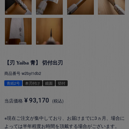
【刃 Yaiba 青】 切付出刃
商品番号
w2byi1db2
青紙2号
本刃付け
鏡面
切付
¥
93,170
当店価格
税込
※現在ご注文が集中しており、お届けまでに3ヵ月、場合に
よっては半年程度お時間を頂戴する場合がございます。