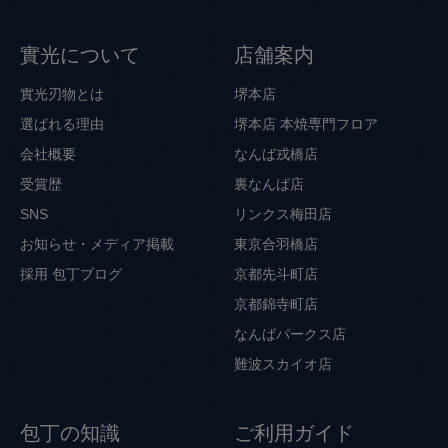
實光について
店舗案内
實光刃物とは
堺本店
選ばれる理由
堺本店 本焼専門フロア
会社概要
なんば戎橋店
受賞歴
裏なんば店
SNS
リンクス梅田店
お知らせ・メディア掲載
東京合羽橋店
採用
包丁ブログ
京都先斗町店
京都錦寺町店
なんばパークス店
難波スカイオ店
包丁の知識
ご利用ガイド