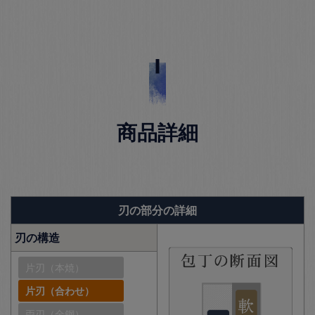
商品詳細
刃の部分の詳細
刃の構造
片刃（本焼）
片刃（合わせ）
両刃（全鋼）