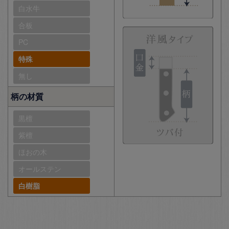
白水牛
合板
PC
特殊
無し
柄の材質
黒檀
紫檀
ほおの木
オールステン
白樹脂