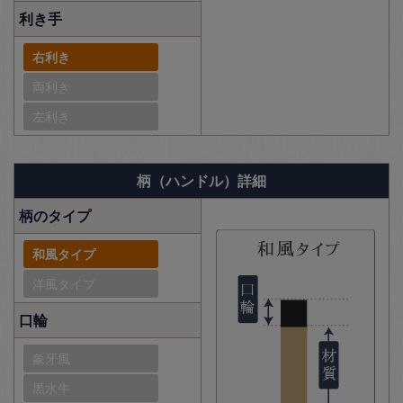
利き手
右利き
両利き
左利き
柄（ハンドル）詳細
柄のタイプ
和風タイプ
洋風タイプ
口輪
象牙風
黒水牛