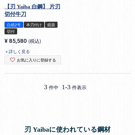
【刃 Yaiba 白鋼】 片刃
切付牛刀
白紙2号
本刃付け
鏡面
切付
¥
85,580
税込
＋詳しく見る
お気に入りに登録する
3
1
-
3
件中
件表示
刃 Yaibaに使われている鋼材