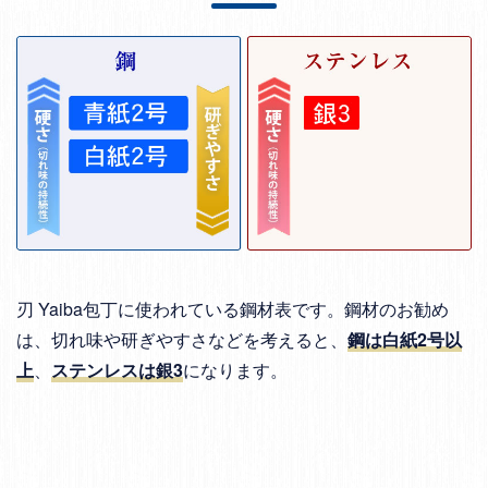
刃 Yaiba包丁に使われている鋼材表です。鋼材のお勧め
は、切れ味や研ぎやすさなどを考えると、
鋼は白紙2号以
上
、
ステンレスは銀3
になります。