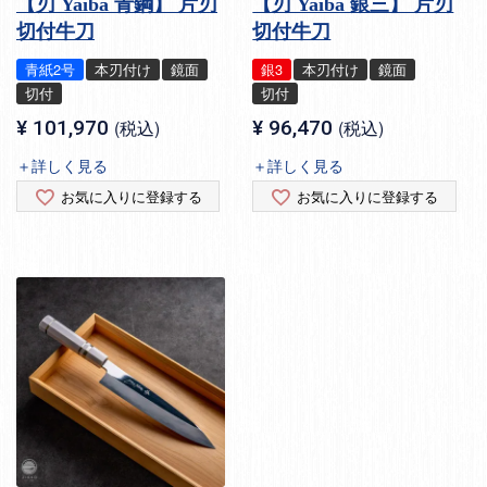
【刃 Yaiba 青鋼】 片刃
【刃 Yaiba 銀三】 片刃
切付牛刀
切付牛刀
青紙2号
本刃付け
鏡面
銀3
本刃付け
鏡面
切付
切付
¥
101,970
税込
¥
96,470
税込
＋詳しく見る
＋詳しく見る
お気に入りに登録する
お気に入りに登録する