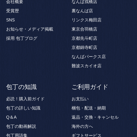
会社概要
なんば戎橋店
受賞歴
裏なんば店
SNS
リンクス梅田店
お知らせ・メディア掲載
東京合羽橋店
採用
包丁ブログ
京都先斗町店
京都錦寺町店
なんばパークス店
難波スカイオ店
包丁の知識
ご利用ガイド
必読！購入前ガイド
お支払い
包丁の詳しい知識
梱包・配送・納期
Q＆A
返品・交換・キャンセル
包丁の動画解説
海外の方へ
包丁用語集
ギフトサービス