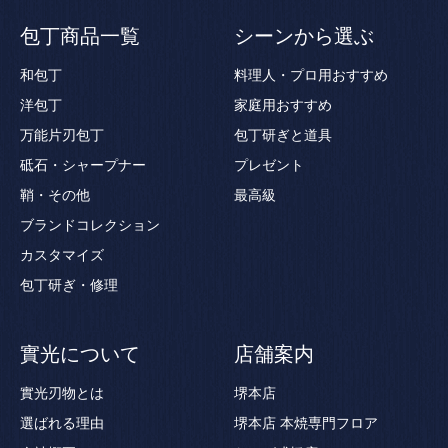
包丁商品一覧
シーンから選ぶ
和包丁
料理人・プロ用おすすめ
洋包丁
家庭用おすすめ
万能片刃包丁
包丁研ぎと道具
砥石・シャープナー
プレゼント
鞘・その他
最高級
ブランドコレクション
カスタマイズ
包丁研ぎ・修理
實光について
店舗案内
實光刃物とは
堺本店
選ばれる理由
堺本店 本焼専門フロア