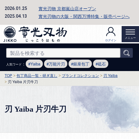
實光刃物 京都嵐山店オープン
2026.01.25
實光刃物の大阪・関西万博特集・販売ページへ
2025.04.13
メニュー
ログイン
：
Yaiba
万能片刃
銀座包丁
砥石
人気ワード
TOP
包丁商品一覧・研ぎ直し
ブランドコレクション
刃 Yaiba
刃 Yaiba 片刃牛刀
刃 Yaiba 片刃牛刀