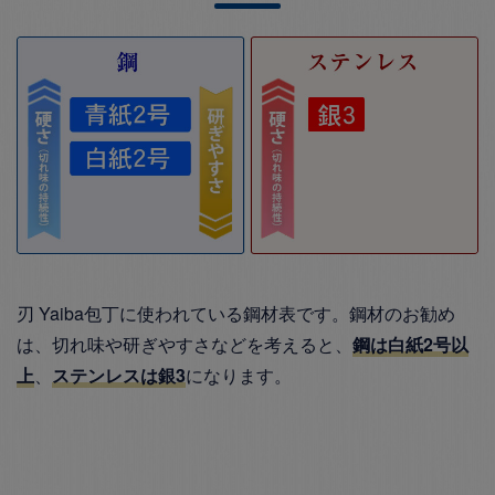
刃 Yaiba包丁に使われている鋼材表です。鋼材のお勧め
は、切れ味や研ぎやすさなどを考えると、
鋼は白紙2号以
上
、
ステンレスは銀3
になります。