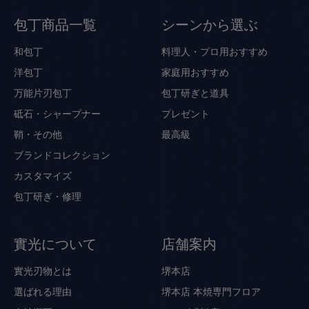
包丁商品一覧
シーンから選ぶ
和包丁
料理人・プロ用おすすめ
洋包丁
家庭用おすすめ
万能片刃包丁
包丁研ぎと道具
砥石・シャープナー
プレゼント
鞘・その他
最高級
ブランドコレクション
カスタマイズ
包丁研ぎ・修理
實光について
店舗案内
實光刃物とは
堺本店
選ばれる理由
堺本店 本焼専門フロア