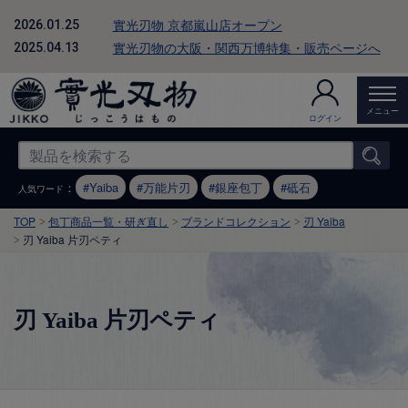
實光刃物 京都嵐山店オープン
2026.01.25
實光刃物の大阪・関西万博特集・販売ページへ
2025.04.13
メニュー
ログイン
：
Yaiba
万能片刃
銀座包丁
砥石
人気ワード
TOP
包丁商品一覧・研ぎ直し
ブランドコレクション
刃 Yaiba
刃 Yaiba 片刃ペティ
刃 Yaiba 片刃ペティ