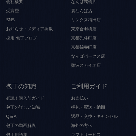
会社概要
なんば戎橋店
受賞歴
裏なんば店
SNS
リンクス梅田店
お知らせ・メディア掲載
東京合羽橋店
採用
包丁ブログ
京都先斗町店
京都錦寺町店
なんばパークス店
難波スカイオ店
包丁の知識
ご利用ガイド
必読！購入前ガイド
お支払い
包丁の詳しい知識
梱包・配送・納期
Q＆A
返品・交換・キャンセル
包丁の動画解説
海外の方へ
包丁用語集
ギフトサービス