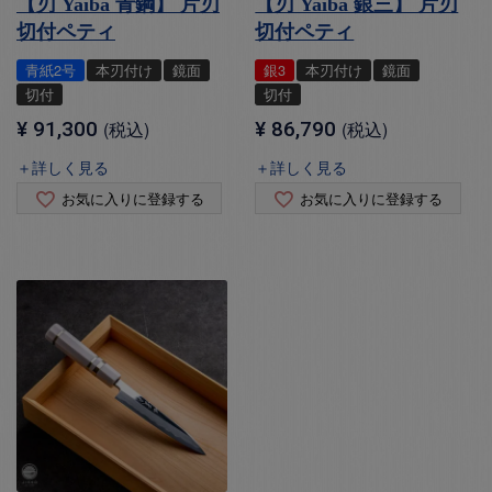
【刃 Yaiba 青鋼】 片刃
【刃 Yaiba 銀三】 片刃
切付ペティ
切付ペティ
青紙2号
本刃付け
鏡面
銀3
本刃付け
鏡面
切付
切付
¥
91,300
税込
¥
86,790
税込
＋詳しく見る
＋詳しく見る
お気に入りに登録する
お気に入りに登録する