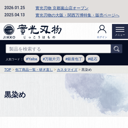
實光刃物 京都嵐山店オープン
2026.01.25
實光刃物の大阪・関西万博特集・販売ページへ
2025.04.13
メニュー
ログイン
：
Yaiba
万能片刃
銀座包丁
砥石
人気ワード
TOP
包丁商品一覧・研ぎ直し
カスタマイズ
黒染め
黒染め