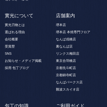
實光について
店舗案内
實光刃物とは
堺本店
選ばれる理由
堺本店 本焼専門フロア
会社概要
なんば戎橋店
受賞歴
裏なんば店
SNS
リンクス梅田店
お知らせ・メディア掲載
東京合羽橋店
採用
包丁ブログ
京都先斗町店
京都錦寺町店
なんばパークス店
難波スカイオ店
包丁の知識
ご利用ガイド