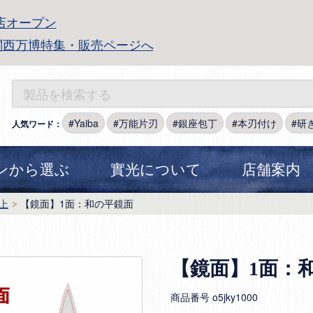
店オープン
関西万博特集・販売ページへ
Yaiba
万能片刃
銀座包丁
本刃付け
研
人気ワード：
ンから選ぶ
實光について
店舗案内
上
【鏡面】1面：和の平鏡面
【鏡面】1面：
商品番号
o5jky1000