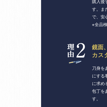
購入後
す。ま
で、安
※全品
鏡面
カス
刀身を
にする
に求め
包丁を
す。