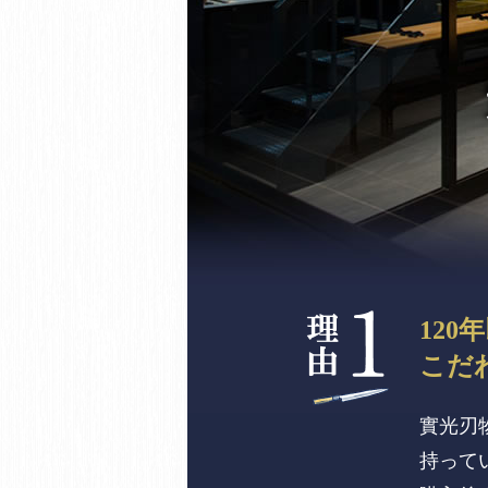
120
こだ
實光刃
持って