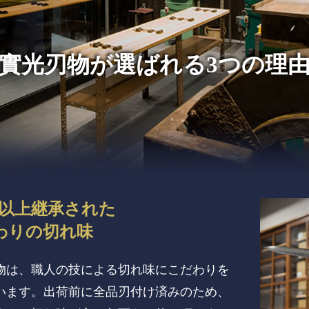
實光刃物が
選ばれる3つの理
年以上継承された
わりの切れ味
物は、職人の技による切れ味にこだわりを
います。出荷前に全品刃付け済みのため、