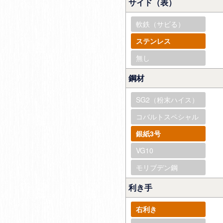
サイド（表）
軟鉄（サビる）
ステンレス
無し
鋼材
SG2（粉末ハイス）
コバルトスペシャル
銀紙3号
VG10
モリブデン鋼
利き手
右利き