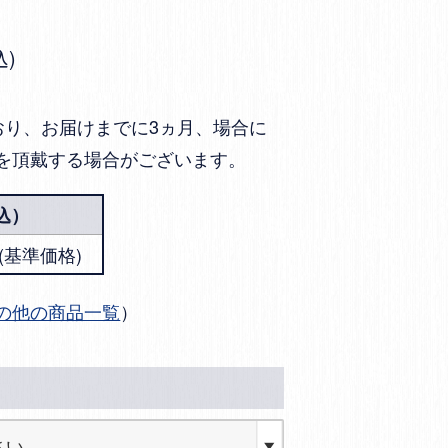
込
おり、お届けまでに3ヵ月、場合に
を頂戴する場合がございます。
込）
円 (基準価格)
の他の商品一覧
）