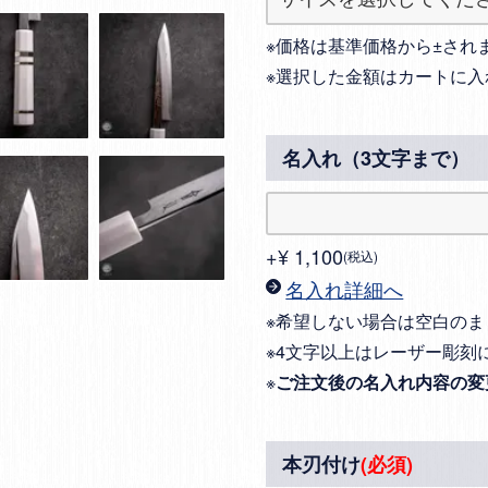
※価格は基準価格から±され
※選択した金額はカートに入
名入れ（3文字まで）
+
¥
1,100
税込
名入れ詳細へ
※希望しない場合は空白のま
※4文字以上はレーザー彫刻
※
ご注文後の名入れ内容の変
本刃付け
(必須)