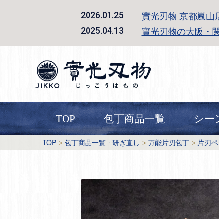
實光刃物 京都嵐山
2026.01.25
實光刃物の大阪・
2025.04.13
TOP
包丁商品一覧
シー
TOP
包丁商品一覧・研ぎ直し
万能片刃包丁
片刃ペ