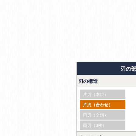
刃の
刃の構造
片刃（本焼）
片刃（合わせ）
両刃（全鋼）
両刃（3枚）