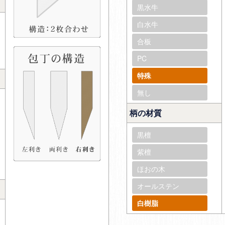
黒水牛
白水牛
合板
PC
特殊
無し
柄の材質
黒檀
紫檀
ほおの木
オールステン
白樹脂