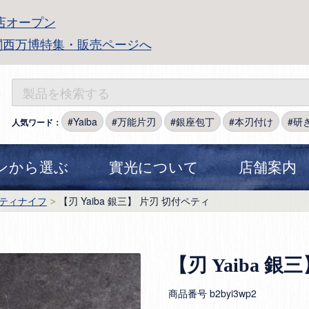
店オープン
関西万博特集・販売ページへ
Yaiba
万能片刃
銀座包丁
本刃付け
研
人気ワード：
ンから選ぶ
實光について
店舗案内
ティナイフ
【刃 Yaiba 銀三】 片刃 切付ペティ
【刃 Yaiba 
商品番号
b2byi3wp2