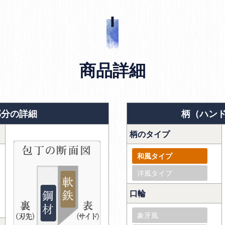
商品詳細
部分の詳細
柄（ハン
柄のタイプ
和風タイプ
洋風タイプ
口輪
象牙風