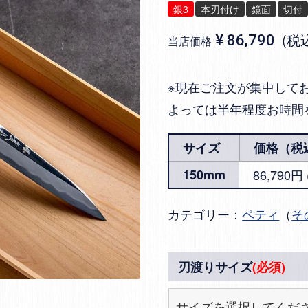
銀3
本刃付け
鏡面
切付
税
¥
86,790
当店価格
※現在ご注文が集中して
よっては半年程度お時間
サイズ
価格（税
150mm
86,790
カテゴリー：
ペティ
（
そ
刃渡りサイズ
(必須)