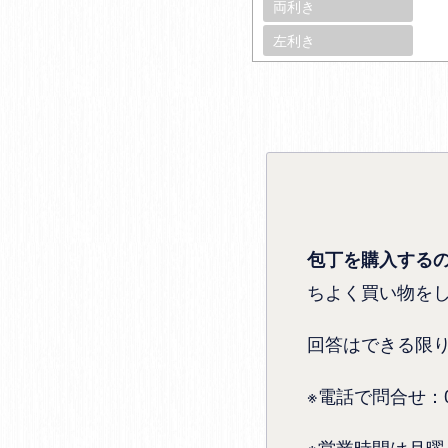
両利き
左利き
包丁を購入する
ちよく買い物を
回答はできる限
※電話で問合せ：072
※営業時間は月曜～