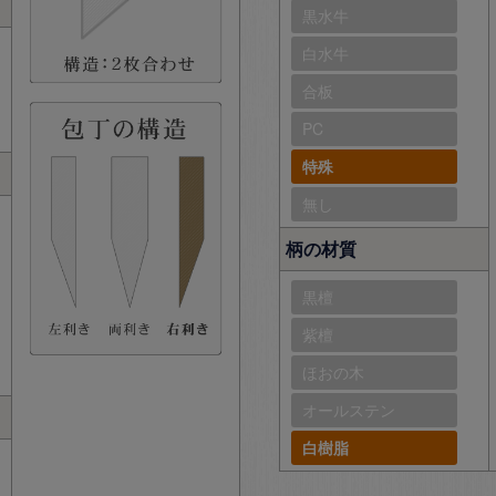
黒水牛
白水牛
合板
PC
特殊
無し
柄の材質
黒檀
紫檀
ほおの木
オールステン
白樹脂