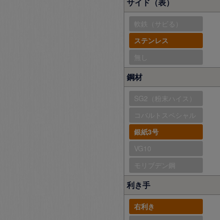
サイド（表）
軟鉄（サビる）
ステンレス
無し
鋼材
SG2（粉末ハイス）
コバルトスペシャル
銀紙3号
VG10
モリブデン鋼
利き手
右利き