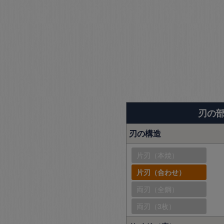
刃の
刃の構造
片刃（本焼）
片刃（合わせ）
両刃（全鋼）
両刃（3枚）