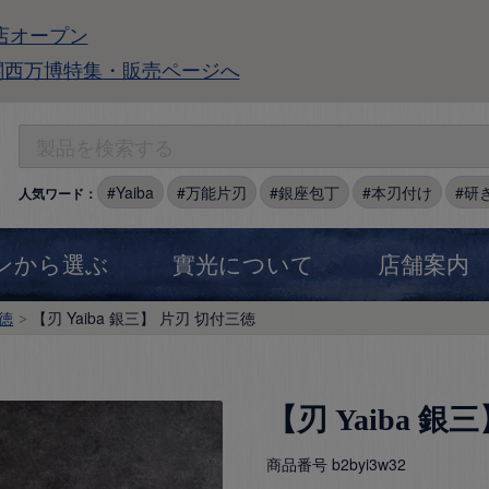
店オープン
関西万博特集・販売ページへ
Yaiba
万能片刃
銀座包丁
本刃付け
研
人気ワード：
ンから選ぶ
實光について
店舗案内
徳
【刃 Yaiba 銀三】 片刃 切付三徳
【刃 Yaiba 銀
商品番号
b2byi3w32