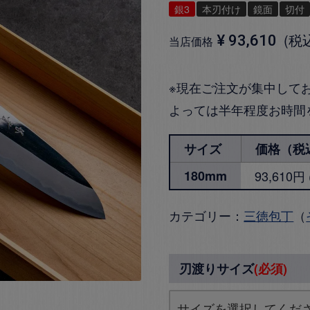
銀3
本刃付け
鏡面
切付
税
¥
93,610
当店価格
※現在ご注文が集中して
よっては半年程度お時間
サイズ
価格（税
180mm
93,610
カテゴリー：
三徳包丁
（
刃渡りサイズ
(必須)