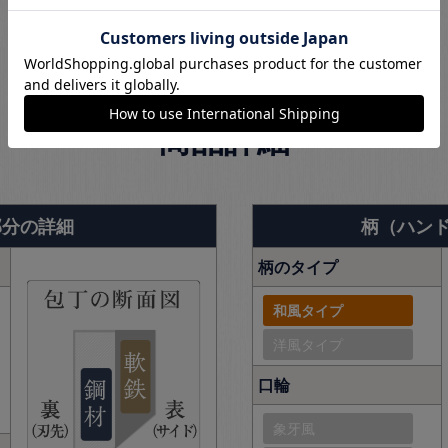
商品詳細
部分の詳細
柄（ハン
柄のタイプ
和風タイプ
洋風タイプ
口輪
象牙風