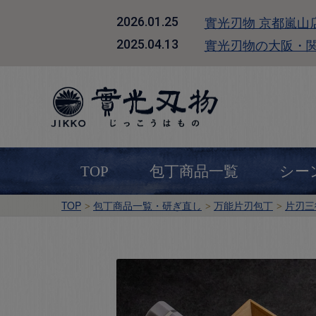
實光刃物 京都嵐山
2026.01.25
實光刃物の大阪・
2025.04.13
TOP
包丁商品一覧
シー
TOP
包丁商品一覧・研ぎ直し
万能片刃包丁
片刃三