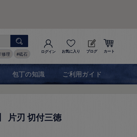
お気に入り
ブログ
カート
ログイン
ぎ修理
砥石
包丁の知識
ご利用ガイド
三】 片刃 切付三徳