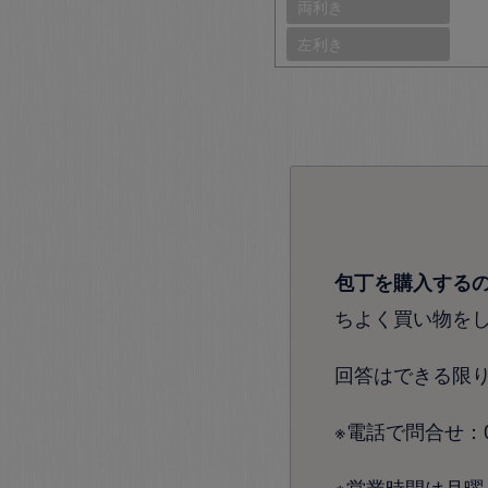
両利き
左利き
包丁を購入する
ちよく買い物を
回答はできる限
※電話で問合せ：072
※営業時間は月曜～