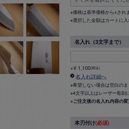
※価格は基準価格から±され
※選択した金額はカートに入
名入れ（3文字まで）
+
¥
1,100
税込
名入れ詳細へ
※希望しない場合は空白のま
※4文字以上はレーザー彫刻
※
ご注文後の名入れ内容の変
本刃付け
(必須)