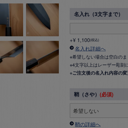
名入れ（3文字まで）
+
¥
1,100
税込
名入れ詳細へ
※希望しない場合は空白のま
※4文字以上はレーザー彫刻
※
ご注文後の名入れ内容の変
鞘（さや）
(必須)
鞘の詳細へ