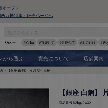
店オープン
関西万博特集・販売ページへ
Yaiba
万能片刃
銀座包丁
本刃付け
研
人気ワード：
ンから選ぶ
實光について
店舗案内
徳
【銀座 白鋼】 片刃 切付三徳
【銀座 白鋼】 
商品番号
b2bgz2w32