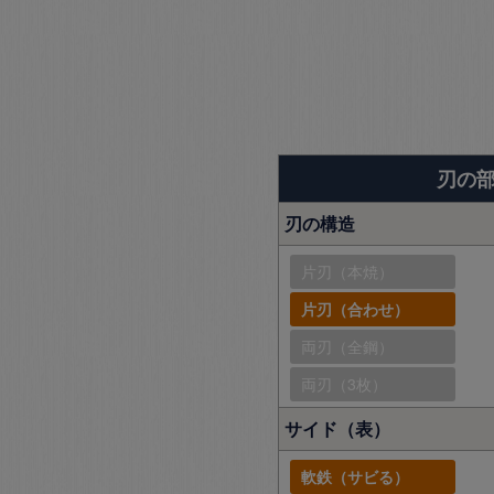
刃の
刃の構造
片刃（本焼）
片刃（合わせ）
両刃（全鋼）
両刃（3枚）
サイド（表）
軟鉄（サビる）