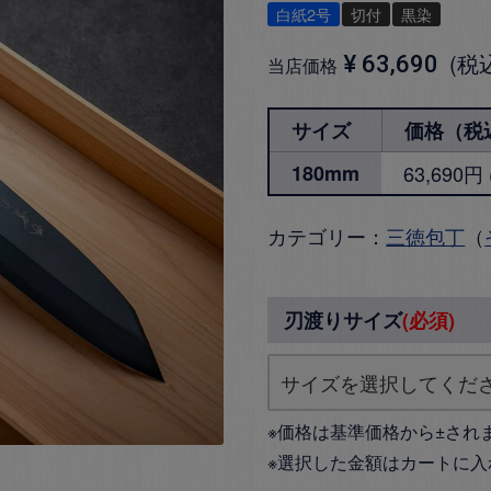
白紙2号
切付
黒染
税
¥
63,690
当店価格
サイズ
価格（税
180mm
63,690
カテゴリー：
三徳包丁
（
刃渡りサイズ
(必須)
※価格は基準価格から±され
※選択した金額はカートに入