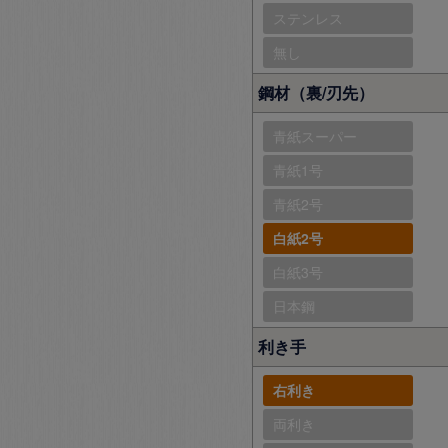
ステンレス
無し
鋼材（裏/刃先）
青紙スーパー
青紙1号
青紙2号
白紙2号
白紙3号
日本鋼
利き手
右利き
両利き