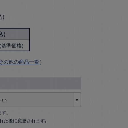
込
込）
円 (基準価格)
その他の商品一覧
）
ます。
れた後に変更されます｡