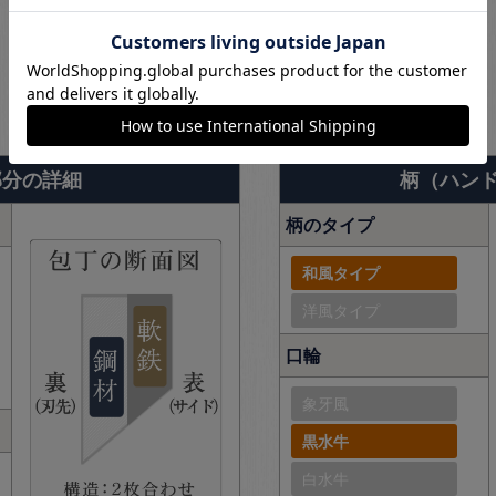
商品詳細
部分の詳細
柄（ハン
柄のタイプ
和風タイプ
洋風タイプ
口輪
象牙風
黒水牛
白水牛