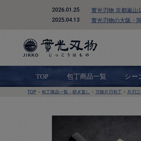
實光刃物 京都嵐山
2026.01.25
實光刃物の大阪・
2025.04.13
TOP
包丁商品一覧
シー
TOP
包丁商品一覧・研ぎ直し
万能片刃包丁
片刃三