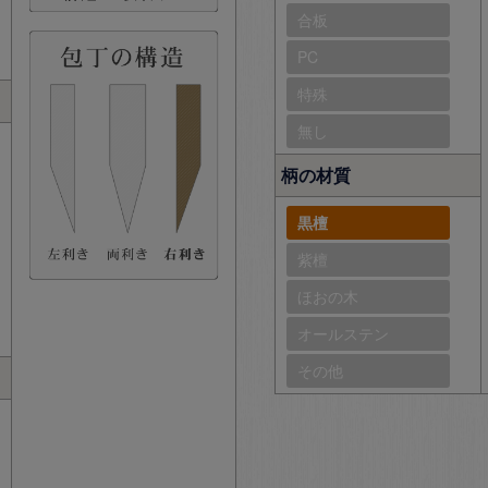
合板
PC
特殊
無し
柄の材質
黒檀
紫檀
ほおの木
オールステン
その他