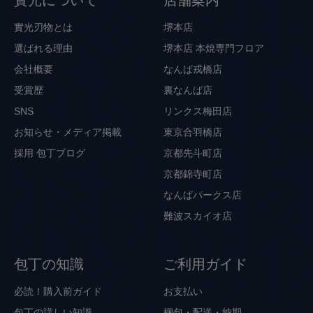
實光刃物とは
堺本店
選ばれる理由
堺本店 本焼専門フロア
会社概要
なんば戎橋店
受賞歴
裏なんば店
SNS
リンクス梅田店
お知らせ・メディア掲載
東京合羽橋店
採用
包丁ブログ
京都先斗町店
京都錦寺町店
なんばパークス店
難波スカイオ店
包丁の知識
ご利用ガイド
必読！購入前ガイド
お支払い
包丁の詳しい知識
梱包・配送・納期