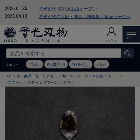
實光刃物 京都嵐山店オープン
2026.01.25
實光刃物の大阪・関西万博特集・販売ページへ
2025.04.13
メニュー
ログイン
：
Yaiba
万能片刃
銀座包丁
砥石
人気ワード
TOP
包丁商品一覧・研ぎ直し
鞘・包丁ケース・その他
カトラリー
スプーン
ステーキ スプーン パドウク