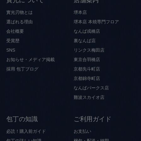
實光刃物とは
堺本店
選ばれる理由
堺本店 本焼専門フロア
会社概要
なんば戎橋店
受賞歴
裏なんば店
SNS
リンクス梅田店
お知らせ・メディア掲載
東京合羽橋店
採用
包丁ブログ
京都先斗町店
京都錦寺町店
なんばパークス店
難波スカイオ店
包丁の知識
ご利用ガイド
必読！購入前ガイド
お支払い
包丁の詳しい知識
梱包・配送・納期