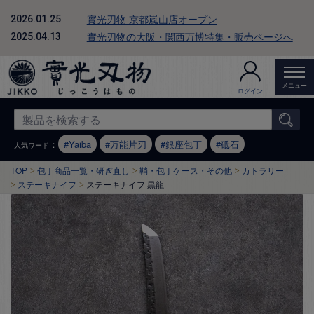
實光刃物 京都嵐山店オープン
2026.01.25
實光刃物の大阪・関西万博特集・販売ページへ
2025.04.13
メニュー
ログイン
：
Yaiba
万能片刃
銀座包丁
砥石
人気ワード
TOP
包丁商品一覧・研ぎ直し
鞘・包丁ケース・その他
カトラリー
ステーキナイフ
ステーキナイフ 黒龍