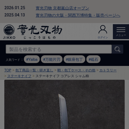
實光刃物 京都嵐山店オープン
2026.01.25
實光刃物の大阪・関西万博特集・販売ページへ
2025.04.13
メニュー
ログイン
：
Yaiba
万能片刃
銀座包丁
砥石
人気ワード
TOP
包丁商品一覧・研ぎ直し
鞘・包丁ケース・その他
カトラリー
ステーキナイフ
ステーキナイフ コアレス シャム柿