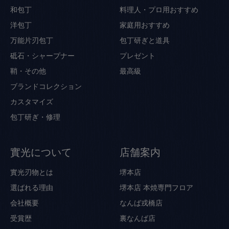
和包丁
料理人・プロ用おすすめ
洋包丁
家庭用おすすめ
万能片刃包丁
包丁研ぎと道具
砥石・シャープナー
プレゼント
鞘・その他
最高級
ブランドコレクション
カスタマイズ
包丁研ぎ・修理
實光について
店舗案内
實光刃物とは
堺本店
選ばれる理由
堺本店 本焼専門フロア
会社概要
なんば戎橋店
受賞歴
裏なんば店