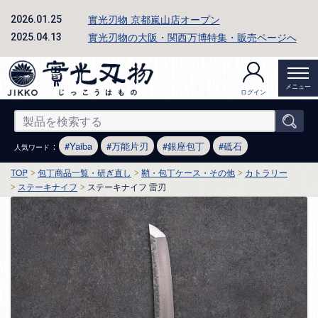
實光刃物 京都嵐山店オープン
2026.01.25
實光刃物の大阪・関西万博特集・販売ページへ
2025.04.13
メニュー
ログイン
：
Yaiba
万能片刃
銀座包丁
砥石
人気ワード
TOP
包丁商品一覧・研ぎ直し
鞘・包丁ケース・その他
カトラリー
ステーキナイフ
ステーキナイフ 雷刃