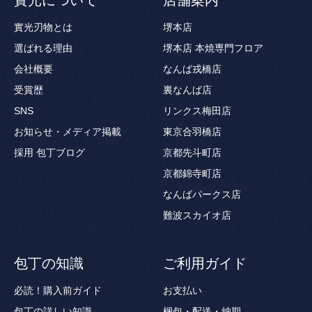
實光刃物とは
堺本店
選ばれる理由
堺本店 本焼専門フロア
会社概要
なんば戎橋店
受賞歴
裏なんば店
SNS
リンクス梅田店
お知らせ・メディア掲載
東京合羽橋店
採用
包丁ブログ
京都先斗町店
京都錦寺町店
なんばパークス店
難波スカイオ店
包丁の知識
ご利用ガイド
必読！購入前ガイド
お支払い
包丁の詳しい知識
梱包・配送・納期