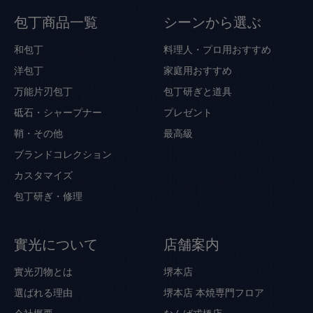
包丁商品一覧
シーンから選ぶ
和包丁
料理人・プロ用おすすめ
洋包丁
家庭用おすすめ
万能片刃包丁
包丁研ぎと道具
砥石・シャープナー
プレゼント
鞘・その他
最高級
ブランドコレクション
カスタマイズ
包丁研ぎ・修理
實光について
店舗案内
實光刃物とは
堺本店
選ばれる理由
堺本店 本焼専門フロア