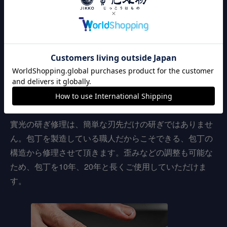
カスタマイズ加工
安心の
アフターフォロー
實光の研ぎ修理は、簡単な刃先だけの研ぎではありませ
ん。包丁を製造している職人だからこそできる、包丁の
構造から修理させて頂きます。歪みなどの調整も可能な
ため、包丁を10年、20年と長くご使用していただけま
す。