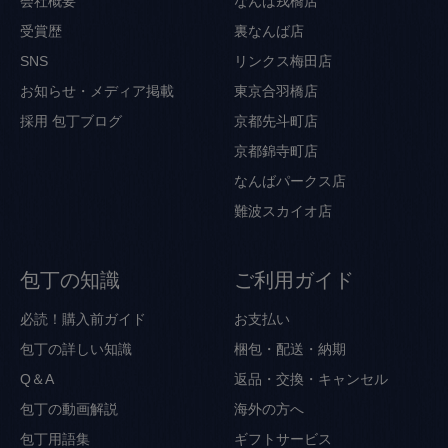
会社概要
なんば戎橋店
受賞歴
裏なんば店
SNS
リンクス梅田店
お知らせ・メディア掲載
東京合羽橋店
採用
包丁ブログ
京都先斗町店
京都錦寺町店
なんばパークス店
難波スカイオ店
包丁の知識
ご利用ガイド
必読！購入前ガイド
お支払い
包丁の詳しい知識
梱包・配送・納期
Q＆A
返品・交換・キャンセル
包丁の動画解説
海外の方へ
包丁用語集
ギフトサービス