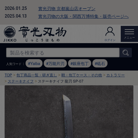
實光刃物 京都嵐山店オープン
2026.01.25
實光刃物の大阪・関西万博特集・販売ページへ
2025.04.13
メニュー
ログイン
：
Yaiba
万能片刃
銀座包丁
砥石
人気ワード
TOP
包丁商品一覧・研ぎ直し
鞘・包丁ケース・その他
カトラリー
ステーキナイフ
ステーキナイフ 龍刃 SP-07