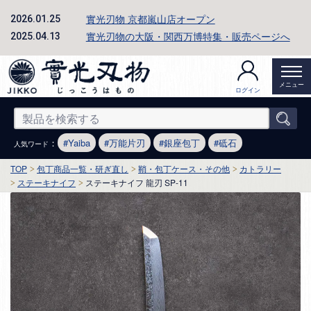
實光刃物 京都嵐山店オープン
2026.01.25
實光刃物の大阪・関西万博特集・販売ページへ
2025.04.13
メニュー
ログイン
：
Yaiba
万能片刃
銀座包丁
砥石
人気ワード
TOP
包丁商品一覧・研ぎ直し
鞘・包丁ケース・その他
カトラリー
ステーキナイフ
ステーキナイフ 龍刃 SP-11