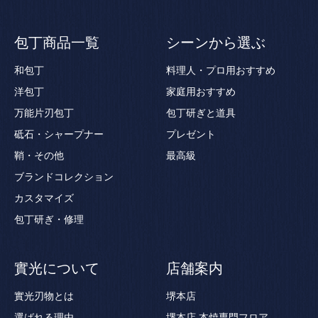
包丁商品一覧
シーンから選ぶ
和包丁
料理人・プロ用おすすめ
洋包丁
家庭用おすすめ
万能片刃包丁
包丁研ぎと道具
砥石・シャープナー
プレゼント
鞘・その他
最高級
ブランドコレクション
カスタマイズ
包丁研ぎ・修理
實光について
店舗案内
實光刃物とは
堺本店
選ばれる理由
堺本店 本焼専門フロア