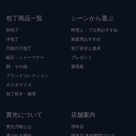
包丁商品一覧
シーンから選ぶ
和包丁
料理人・プロ用おすすめ
洋包丁
家庭用おすすめ
万能片刃包丁
包丁研ぎと道具
砥石・シャープナー
プレゼント
鞘・その他
最高級
ブランドコレクション
カスタマイズ
包丁研ぎ・修理
實光について
店舗案内
實光刃物とは
堺本店
選ばれる理由
堺本店 本焼専門フロア