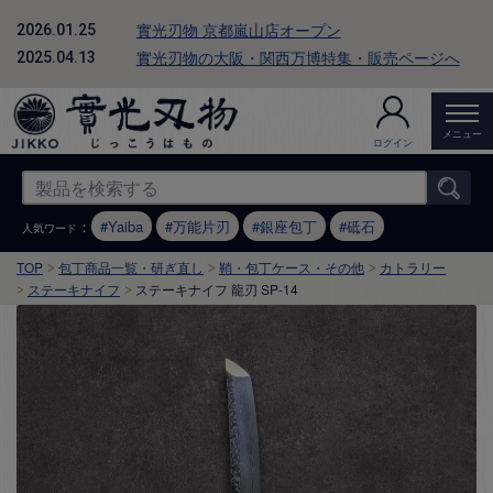
實光刃物 京都嵐山店オープン
2026.01.25
實光刃物の大阪・関西万博特集・販売ページへ
2025.04.13
メニュー
ログイン
：
Yaiba
万能片刃
銀座包丁
砥石
人気ワード
TOP
包丁商品一覧・研ぎ直し
鞘・包丁ケース・その他
カトラリー
ステーキナイフ
ステーキナイフ 龍刃 SP-14