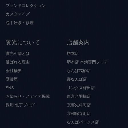
ブランドコレクション
カスタマイズ
包丁研ぎ・修理
實光について
店舗案内
實光刃物とは
堺本店
選ばれる理由
堺本店 本焼専門フロア
会社概要
なんば戎橋店
受賞歴
裏なんば店
SNS
リンクス梅田店
お知らせ・メディア掲載
東京合羽橋店
採用
包丁ブログ
京都先斗町店
京都錦寺町店
なんばパークス店