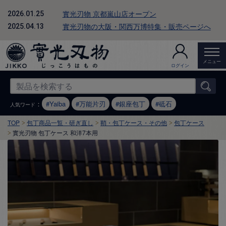
實光刃物 京都嵐山店オープン
2026.01.25
實光刃物の大阪・関西万博特集・販売ページへ
2025.04.13
メニュー
ログイン
：
Yaiba
万能片刃
銀座包丁
砥石
人気ワード
TOP
包丁商品一覧・研ぎ直し
鞘・包丁ケース・その他
包丁ケース
實光刃物 包丁ケース 和洋7本用